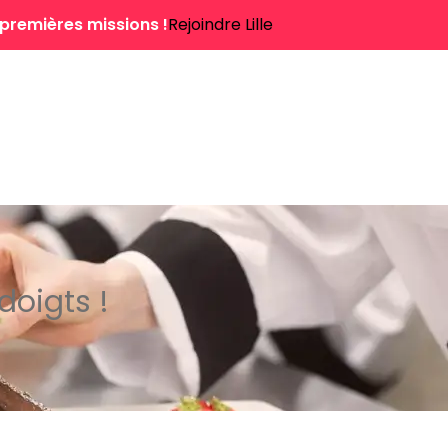
 premières missions !
Rejoindre Lille
doigts !