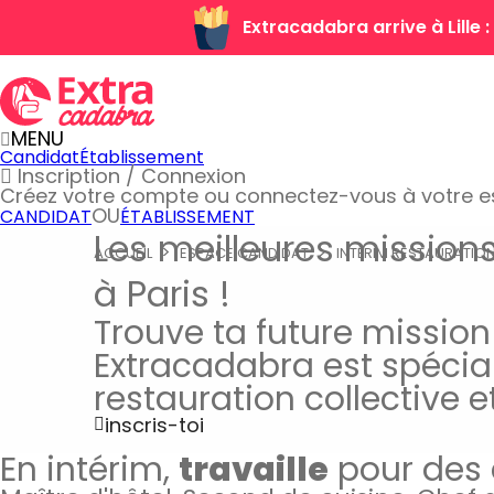
Extracadabra arrive à Lille
MENU
Candidat
Établissement
Inscription / Connexion
Créez votre compte
ou connectez-vous à votre 
OU
CANDIDAT
ÉTABLISSEMENT
Les meilleures mission
ACCUEIL
ESPACE CANDIDAT
INTÉRIM RESTAURATIO
à Paris !
Trouve ta future mission
Extracadabra est spécial
restauration collective e
inscris-toi
En intérim,
travaille
pour des 