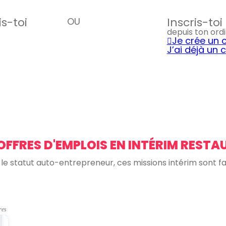
is-toi
Inscris-to
OU
depuis ton ord
Je crée un
J’ai déjà un
OFFRES D'EMPLOIS EN INTÉRIM RESTA
s le statut auto-entrepreneur, ces missions intérim sont fai
res