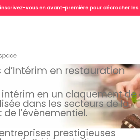
 : inscrivez-vous en avant-première pour décrocher les
espace
s d’Intérim
en restauration
N
 intérim en un claquement de 
isée dans les secteurs de la
t de l'évènementiel.
entreprises prestigieuses