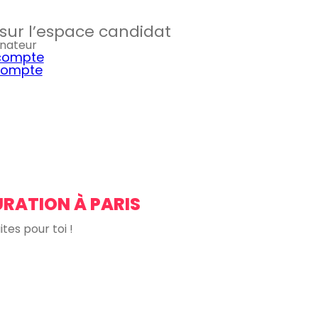
i sur l’espace candidat
inateur
 compte
 compte
URATION À PARIS
tes pour toi !