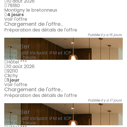
10 août 2026
78180
Montigny le bretonneux
4 jours
Voir l'offre
Chargement de l'offre...
Préparation des détails de l'offre
Publiée il y a 15 jours
Intérim
Cafetier
TH indicatif incluant IFM et ICP
15.19 € / heure
Hôtel ***
10 août 2026
92110
Clichy
1 jour
Voir l'offre
Chargement de l'offre...
Préparation des détails de l'offre
Publiée il y a 17 jours
Intérim
Cafetier
TH indicatif incluant IFM et ICP
15.19 € / heure