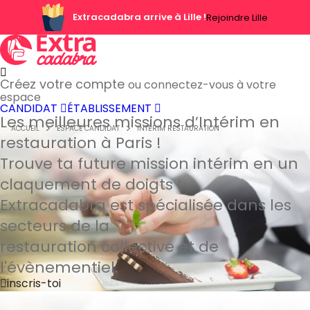
Extracadabra arrive à Lille !
Rejoindre Lille
Créez votre compte
ou connectez-vous à votre
espace
CANDIDAT
ÉTABLISSEMENT
Les meilleures missions d’Intérim
en
ACCUEIL
ESPACE CANDIDAT
INTÉRIM RESTAURATION
restauration à Paris !
Trouve ta future mission intérim en un
claquement de doigts !
Extracadabra est spécialisée dans les
secteurs de la
restauration collective et de
l'évènementiel.
inscris-toi