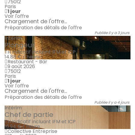
75012
Paris
1 jour
Voir l'offre
Chargement de l'offre...
Préparation des détails de l'offre
Publiée il y a 3 jours
Intérim
Plongeur
TH indicatif incluant IFM et ICP
14.88 € / heure
Restaurant - Bar
9 août 2026
75012
Paris
1 jour
Voir l'offre
Chargement de l'offre...
Préparation des détails de l'offre
Publiée il y a 4 jours
Intérim
Chef de partie
TH indicatif incluant IFM et ICP
16.94 € / heure
Collective Entreprise