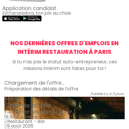
Application candidat
Extracadabra, ton job au choix
NOS DERNIÈRES OFFRES D'EMPLOIS EN
INTÉRIM RESTAURATION À PARIS
Si tu n’as pas le statut auto-entrepreneur, ces
missions intérim sont faites pour toi !
Chargement de l'offre...
Préparation des détails de l'offre
Publiée il y a 3 jours
Intérim
Chef de partie
TH indicatif incluant IFM et ICP
19.36 € / heure
Restaurant - Bar
9 août 2026