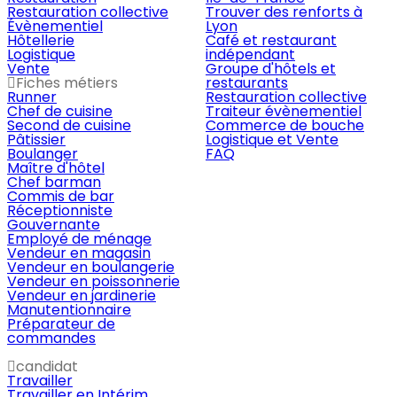
Restauration collective
Trouver des renforts à
Évènementiel
Lyon
Hôtellerie
Café et restaurant
Logistique
indépendant
Vente
Groupe d'hôtels et
Fiches métiers
restaurants
Runner
Restauration collective
Chef de cuisine
Traiteur évènementiel
Second de cuisine
Commerce de bouche
Pâtissier
Logistique et Vente
Boulanger
FAQ
Maître d'hôtel
Chef barman
Commis de bar
Réceptionniste
Gouvernante
Employé de ménage
Vendeur en magasin
Vendeur en boulangerie
Vendeur en poissonnerie
Vendeur en jardinerie
Manutentionnaire
Préparateur de
commandes
candidat
Travailler
Travailler en Intérim