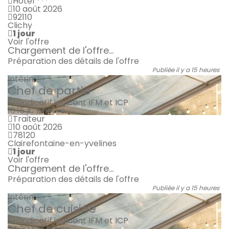
Hôtel ***
10 août 2026
92110
Clichy
1 jour
Voir l'offre
Chargement de l'offre...
Préparation des détails de l'offre
Publiée il y a 15 heures
Intérim
Chef de partie
TH indicatif incluant IFM et ICP
18.15 € / heure
Traiteur
10 août 2026
78120
Clairefontaine-en-yvelines
1 jour
Voir l'offre
Chargement de l'offre...
Préparation des détails de l'offre
Publiée il y a 15 heures
Intérim
Chef de cuisine
TH indicatif incluant IFM et ICP
24.20 € / heure