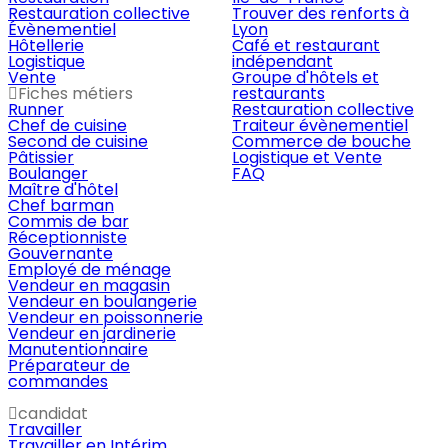
Restauration collective
Trouver des renforts à
Évènementiel
Lyon
Hôtellerie
Café et restaurant
Logistique
indépendant
Vente
Groupe d'hôtels et
Fiches métiers
restaurants
Runner
Restauration collective
Chef de cuisine
Traiteur évènementiel
Second de cuisine
Commerce de bouche
Pâtissier
Logistique et Vente
Boulanger
FAQ
Maître d'hôtel
Chef barman
Commis de bar
Réceptionniste
Gouvernante
Employé de ménage
Vendeur en magasin
Vendeur en boulangerie
Vendeur en poissonnerie
Vendeur en jardinerie
Manutentionnaire
Préparateur de
commandes
candidat
Travailler
Travailler en Intérim