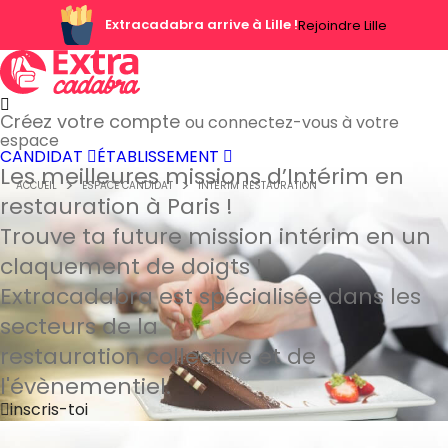
Extracadabra arrive à Lille !
Rejoindre Lille
Créez votre compte
ou connectez-vous à votre
espace
CANDIDAT
ÉTABLISSEMENT
Les meilleures missions d’Intérim
en
ACCUEIL
ESPACE CANDIDAT
INTÉRIM RESTAURATION
restauration à Paris !
Trouve ta future mission intérim en un
claquement de doigts !
Extracadabra est spécialisée dans les
secteurs de la
restauration collective et de
l'évènementiel.
inscris-toi