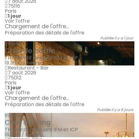
7 août 2026
75116
Paris
1 jour
Voir l'offre
Chargement de l'offre...
Préparation des détails de l'offre
Publiée il y a 1 jour
Intérim
Chef de partie
TH indicatif incluant IFM et ICP
19.36 € / heure
Restaurant - Bar
7 août 2026
75012
Paris
1 jour
Voir l'offre
Chargement de l'offre...
Préparation des détails de l'offre
Publiée il y a 8 jours
Intérim
Chef de rang
TH indicatif incluant IFM et ICP
18.15 € / heure