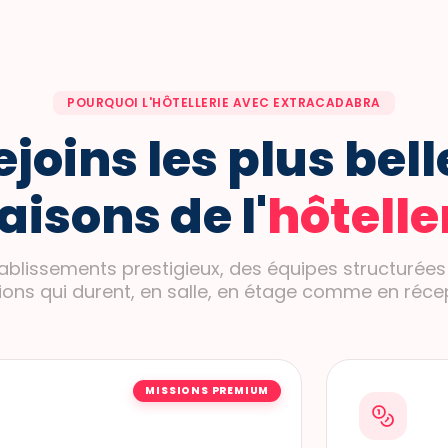
POURQUOI L'HÔTELLERIE AVEC EXTRACADABRA
ejoins les plus bell
isons de l'
hôtelle
ablissements prestigieux, des équipes structurées
ions qui durent, en salle, en étage comme en récep
MISSIONS PREMIUM