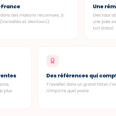
e-France
Une rém
n dans des maisons reconnues, à
Des taux at
ersailles et alentours).
une paie sa
ton statut.
rentes
Des références qui comp
isons,
Travailler dans un grand hôtel, c'e
s plus
n'importe quel poste.