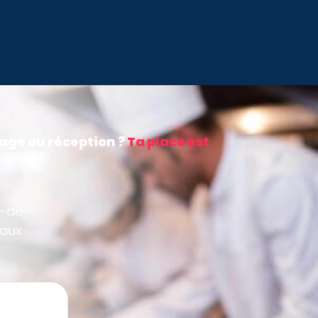
tage ou réception ?
Ta place est
e-de-
 aux