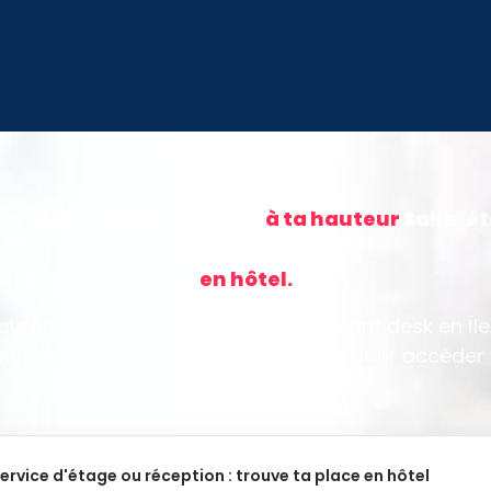
Île-de-France · Hôtellerie
on : des missions en hôtel
à ta hauteur
Salle, é
en hôtel.
aurants d'hôtels, housekeeping et front desk en Îl
nce. Réponds à quelques questions pour accéder
missions.
service d'étage ou réception : trouve ta place en hôtel