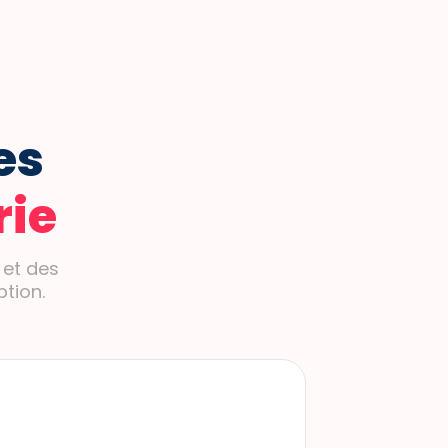
es
rie
 et des
tion.