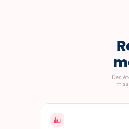
R
ma
Des ét
miss