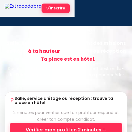
S'inscrire
Île-de-France · Hôtellerie
Salle, service d'étage, réception : des missions
en hôtel
à ta hauteur
Salle, étage ou réception
?
Ta place est en hôtel.
Restaurants d'hôtels, housekeeping et front desk en Île-
de-France. Réponds à quelques questions pour accéder
aux missions.
Salle, service d'étage ou réception : trouve ta
place en hôtel
2 minutes pour vérifier que ton profil correspond et
créer ton compte candidat.
Vérifier mon profil en 2 minutes