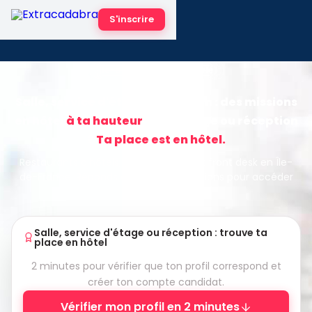
S'inscrire
Île-de-France · Hôtellerie
Salle, service d'étage, réception : des missions
en hôtel
à ta hauteur
Salle, étage ou réception
?
Ta place est en hôtel.
Restaurants d'hôtels, housekeeping et front desk en Île-
de-France. Réponds à quelques questions pour accéder
aux missions.
Salle, service d'étage ou réception : trouve ta
place en hôtel
2 minutes pour vérifier que ton profil correspond et
créer ton compte candidat.
Vérifier mon profil en 2 minutes