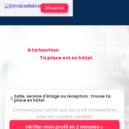
S'inscrire
Île-de-France · Hôtellerie
Salle, service d'étage, réception : des missions
en hôtel
à ta hauteur
Salle, étage ou réception
?
Ta place est en hôtel.
Restaurants d'hôtels, housekeeping et front desk en Île-
de-France. Réponds à quelques questions pour accéder
aux missions.
Salle, service d'étage ou réception : trouve ta
place en hôtel
2 minutes pour vérifier que ton profil correspond et
créer ton compte candidat.
Vérifier mon profil en 2 minutes