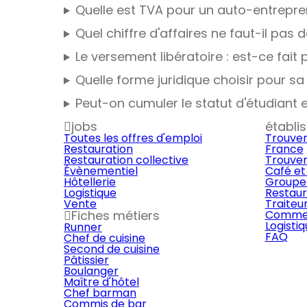
Quelle est TVA pour un auto-entrepre
Quel chiffre d'affaires ne faut-il pa
Le versement libératoire : est-ce fait p
Quelle forme juridique choisir pour sa
Peut-on cumuler le statut d'étudiant 
jobs
établi
Toutes les offres d'emploi
Trouver
Restauration
France
Restauration collective
Trouver
Évènementiel
Café et
Hôtellerie
Groupe 
Logistique
Restaur
Vente
Traiteu
Fiches métiers
Commer
Logisti
Runner
FAQ
Chef de cuisine
Second de cuisine
Pâtissier
Boulanger
Maître d'hôtel
Chef barman
Commis de bar