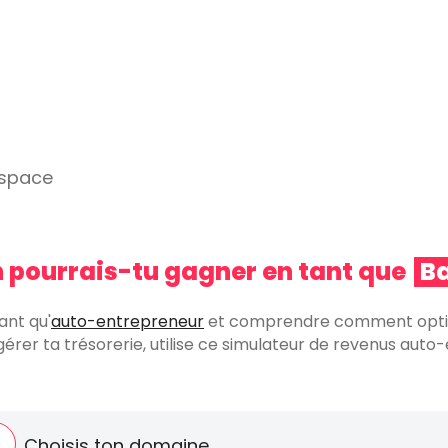
Ch
espace
S
 pourrais-tu gagner en tant que
B
ant qu'
auto-entrepreneur
et comprendre comment optimi
érer ta trésorerie, utilise ce simulateur de revenus aut
R
Choisis ton domaine