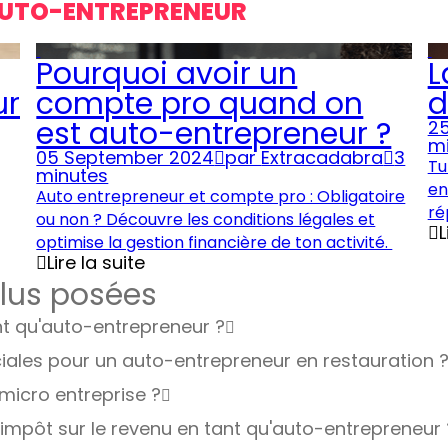
 AUTO-ENTREPRENEUR
Pourquoi avoir un
L
ur
compte pro quand on
d
est auto-entrepreneur ?
25
m
05 September 2024
par
Extracadabra
3
Tu
minutes
en
Auto entrepreneur et compte pro : Obligatoire
ré
ou non ? Découvre les conditions légales et
L
optimise la gestion financière de ton activité.
Lire la suite
plus posées
t qu'auto-entrepreneur ?
ciales pour un auto-entrepreneur en restauration 
 micro entreprise ?
mpôt sur le revenu en tant qu'auto-entrepreneur 