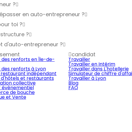
neur ?
s dépasser en auto-entrepreneur ?
our toi ?
 structure ?
et d'auto-entrepreneur ?
ssement
candidat
 des renforts en Île-de-
Travailler
Travailler en Intérim
 des renforts à Lyon
Travailler dans L'hotellerie
 restaurant indépendant
Simulateur de chiffre d'affa
d'hôtels et restaurants
Travailler à Lyon
ation collective
Blog
r évènementiel
FAQ
ce de bouche
que et Vente