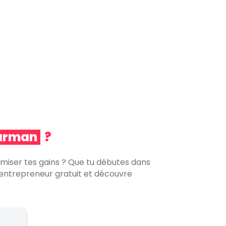
ef de rang
?
erveur
?
arman
?
ser tes gains ? Que tu débutes dans
o-entrepreneur gratuit et découvre
unner
?