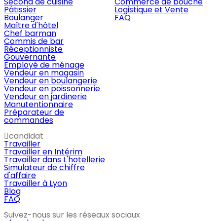
Second de cuisine
Commerce de bouche
Pâtissier
Logistique et Vente
Boulanger
FAQ
Maître d'hôtel
Chef barman
Commis de bar
Réceptionniste
Gouvernante
Employé de ménage
Vendeur en magasin
Vendeur en boulangerie
Vendeur en poissonnerie
Vendeur en jardinerie
Manutentionnaire
Préparateur de
commandes
candidat
Travailler
Travailler en Intérim
Travailler dans L'hotellerie
Simulateur de chiffre
d'affaire
Travailler à Lyon
Blog
FAQ
Suivez-nous sur les réseaux sociaux