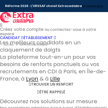
Réforme 2026 : L'URSSAF choisit Extracadabra
En savoir plus
Créez votre compte
ou connectez-vous à votre
espace
CANDIDAT
ÉTABLISSEMENT
Les meilleurs candidats en un
ACCUEIL
ESPACE ÉTABLISSEMENT
claquement de doigts
La plateforme tout-en-un pour vos
besoins de renforts ponctuels ou vos
recrutements en CDI à Paris, en Île-de-
France, à
Lyon
& à
Lille
TROUVER UN RENFORT
ÊTRE RAPPELÉ
Découvrez nos solutions sur mesure
Nos prestations adaptées à tous types d'établissements