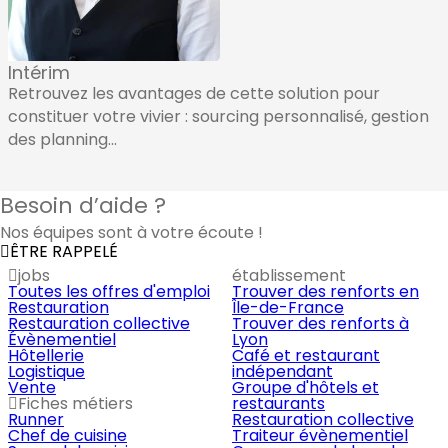
Intérim
Retrouvez les avantages de cette solution pour
constituer votre vivier : sourcing personnalisé, gestion
des planning...
Besoin d’aide ?
Nos équipes sont à votre écoute !
ÊTRE RAPPELÉ
jobs
établissement
Toutes les offres d'emploi
Trouver des renforts en
Restauration
Île-de-France
Restauration collective
Trouver des renforts à
Évènementiel
Lyon
Hôtellerie
Café et restaurant
Logistique
indépendant
Vente
Groupe d'hôtels et
Fiches métiers
restaurants
Runner
Restauration collective
Chef de cuisine
Traiteur évènementiel