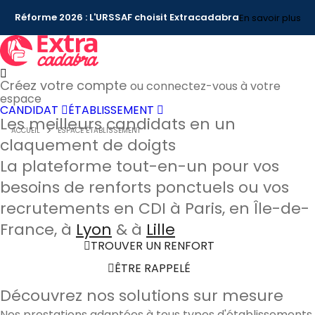
Réforme 2026 : L'URSSAF choisit Extracadabra
En savoir plus
Créez votre compte
ou connectez-vous à votre
espace
CANDIDAT
ÉTABLISSEMENT
Les meilleurs candidats en un
ACCUEIL
ESPACE ÉTABLISSEMENT
claquement de doigts
La plateforme tout-en-un pour vos
besoins de renforts ponctuels ou vos
recrutements en CDI à Paris, en Île-de-
France, à
Lyon
& à
Lille
TROUVER UN RENFORT
ÊTRE RAPPELÉ
Découvrez nos solutions sur mesure
Nos prestations adaptées à tous types d'établissements