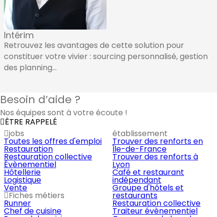
Intérim
Retrouvez les avantages de cette solution pour
constituer votre vivier : sourcing personnalisé, gestion
des planning...
Besoin d’aide ?
Nos équipes sont à votre écoute !
ÊTRE RAPPELÉ
jobs
établissement
Toutes les offres d'emploi
Trouver des renforts en
Restauration
Île-de-France
Restauration collective
Trouver des renforts à
Évènementiel
Lyon
Hôtellerie
Café et restaurant
Logistique
indépendant
Vente
Groupe d'hôtels et
Fiches métiers
restaurants
Runner
Restauration collective
Chef de cuisine
Traiteur évènementiel