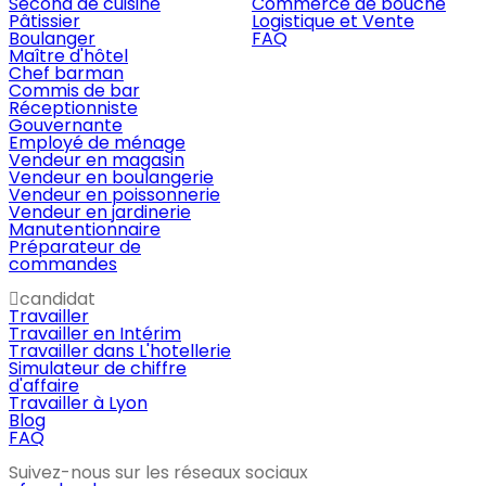
Second de cuisine
Commerce de bouche
Pâtissier
Logistique et Vente
Boulanger
FAQ
Maître d'hôtel
Chef barman
Commis de bar
Réceptionniste
Gouvernante
Employé de ménage
Vendeur en magasin
Vendeur en boulangerie
Vendeur en poissonnerie
Vendeur en jardinerie
Manutentionnaire
Préparateur de
commandes
candidat
Travailler
Travailler en Intérim
Travailler dans L'hotellerie
Simulateur de chiffre
d'affaire
Travailler à Lyon
Blog
FAQ
Suivez-nous sur les réseaux sociaux