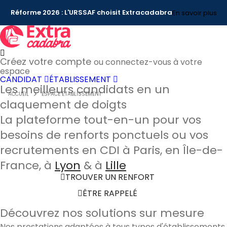
Réforme 2026 : L'URSSAF choisit Extracadabra
En savoir plus
Créez votre compte
ou connectez-vous à votre
espace
CANDIDAT
ÉTABLISSEMENT
Les meilleurs candidats en un
ACCUEIL
ESPACE ÉTABLISSEMENT
claquement de doigts
La plateforme tout-en-un pour vos
besoins de renforts ponctuels ou vos
recrutements en CDI à Paris, en Île-de-
France, à
Lyon
& à
Lille
TROUVER UN RENFORT
ÊTRE RAPPELÉ
Découvrez nos solutions sur mesure
Nos prestations adaptées à tous types d'établissements