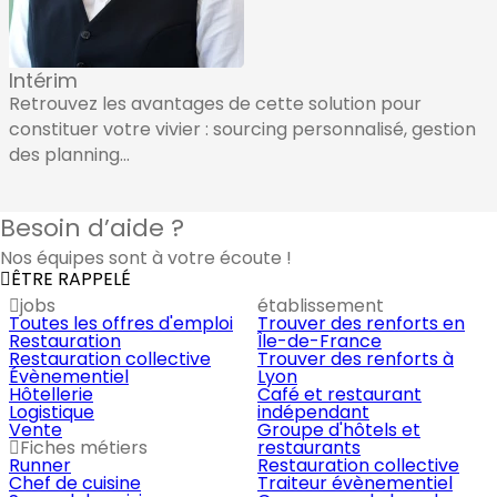
Intérim
Retrouvez les avantages de cette solution pour
constituer votre vivier : sourcing personnalisé, gestion
des planning...
Besoin d’aide ?
Nos équipes sont à votre écoute !
ÊTRE RAPPELÉ
jobs
établissement
Toutes les offres d'emploi
Trouver des renforts en
Restauration
Île-de-France
Restauration collective
Trouver des renforts à
Évènementiel
Lyon
Hôtellerie
Café et restaurant
Logistique
indépendant
Vente
Groupe d'hôtels et
Fiches métiers
restaurants
Runner
Restauration collective
Chef de cuisine
Traiteur évènementiel