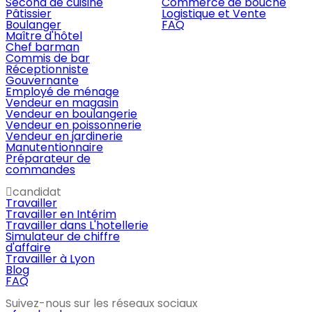
Second de cuisine
Commerce de bouche
Pâtissier
Logistique et Vente
Boulanger
FAQ
Maître d'hôtel
Chef barman
Commis de bar
Réceptionniste
Gouvernante
Employé de ménage
Vendeur en magasin
Vendeur en boulangerie
Vendeur en poissonnerie
Vendeur en jardinerie
Manutentionnaire
Préparateur de
commandes
candidat
Travailler
Travailler en Intérim
Travailler dans L'hotellerie
Simulateur de chiffre
d'affaire
Travailler à Lyon
Blog
FAQ
Suivez-nous sur les réseaux sociaux