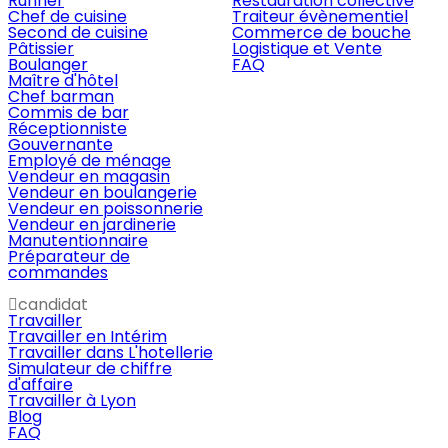
Runner
Restauration collective
Chef de cuisine
Traiteur évènementiel
Second de cuisine
Commerce de bouche
Pâtissier
Logistique et Vente
Boulanger
FAQ
Maître d'hôtel
Chef barman
Commis de bar
Réceptionniste
Gouvernante
Employé de ménage
Vendeur en magasin
Vendeur en boulangerie
Vendeur en poissonnerie
Vendeur en jardinerie
Manutentionnaire
Préparateur de
commandes
candidat
Travailler
Travailler en Intérim
Travailler dans L'hotellerie
Simulateur de chiffre
d'affaire
Travailler à Lyon
Blog
FAQ