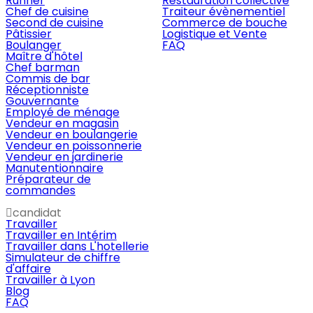
Runner
Restauration collective
Chef de cuisine
Traiteur évènementiel
Second de cuisine
Commerce de bouche
Pâtissier
Logistique et Vente
Boulanger
FAQ
Maître d'hôtel
Chef barman
Commis de bar
Réceptionniste
Gouvernante
Employé de ménage
Vendeur en magasin
Vendeur en boulangerie
Vendeur en poissonnerie
Vendeur en jardinerie
Manutentionnaire
Préparateur de
commandes
candidat
Travailler
Travailler en Intérim
Travailler dans L'hotellerie
Simulateur de chiffre
d'affaire
Travailler à Lyon
Blog
FAQ