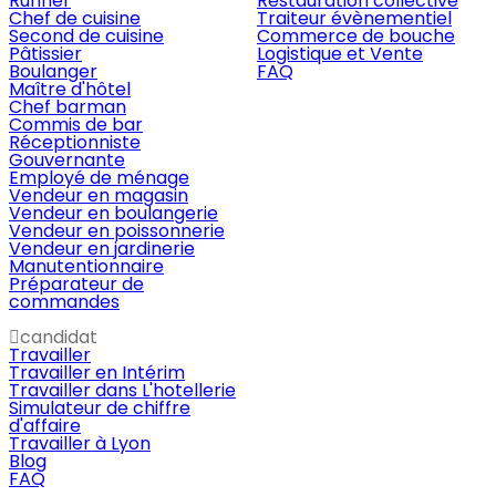
Runner
Restauration collective
Chef de cuisine
Traiteur évènementiel
Second de cuisine
Commerce de bouche
Pâtissier
Logistique et Vente
Boulanger
FAQ
Maître d'hôtel
Chef barman
Commis de bar
Réceptionniste
Gouvernante
Employé de ménage
Vendeur en magasin
Vendeur en boulangerie
Vendeur en poissonnerie
Vendeur en jardinerie
Manutentionnaire
Préparateur de
commandes
candidat
Travailler
Travailler en Intérim
Travailler dans L'hotellerie
Simulateur de chiffre
d'affaire
Travailler à Lyon
Blog
FAQ