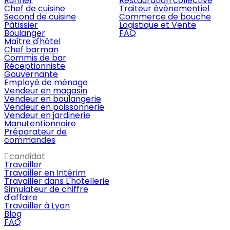
Runner
Restauration collective
Chef de cuisine
Traiteur évènementiel
Second de cuisine
Commerce de bouche
Pâtissier
Logistique et Vente
Boulanger
FAQ
Maître d'hôtel
Chef barman
Commis de bar
Réceptionniste
Gouvernante
Employé de ménage
Vendeur en magasin
Vendeur en boulangerie
Vendeur en poissonnerie
Vendeur en jardinerie
Manutentionnaire
Préparateur de
commandes
candidat
Travailler
Travailler en Intérim
Travailler dans L'hotellerie
Simulateur de chiffre
d'affaire
Travailler à Lyon
Blog
FAQ