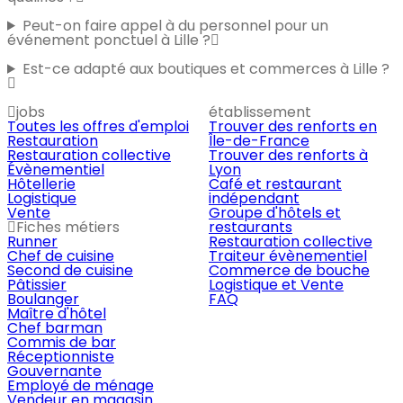
Peut-on faire appel à du personnel pour un
événement ponctuel à Lille ?
Est-ce adapté aux boutiques et commerces à Lille ?
jobs
établissement
Toutes les offres d'emploi
Trouver des renforts en
Restauration
Île-de-France
Restauration collective
Trouver des renforts à
Évènementiel
Lyon
Hôtellerie
Café et restaurant
Logistique
indépendant
Vente
Groupe d'hôtels et
Fiches métiers
restaurants
Runner
Restauration collective
Chef de cuisine
Traiteur évènementiel
Second de cuisine
Commerce de bouche
Pâtissier
Logistique et Vente
Boulanger
FAQ
Maître d'hôtel
Chef barman
Commis de bar
Réceptionniste
Gouvernante
Employé de ménage
Vendeur en magasin