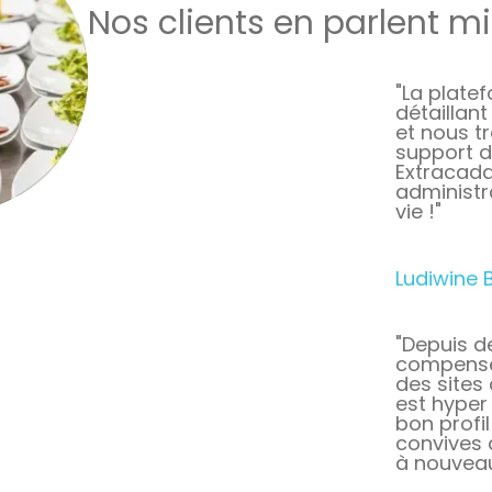
Nos clients en parlent m
"La platef
détaillan
et nous t
support d
Extracada
administr
vie !"
Ludiwine 
"Depuis d
compenser
des sites 
est hyper 
bon profil
convives 
à nouveau