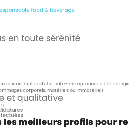
Responsable food & beverage
as en toute sérénité
rdinaires dont le statut auto-entrepreneur a été enregist
ommages corporels, matériels ou immatériels.
e et qualitative
on
didatures
effectuées
les meilleurs profils pour r