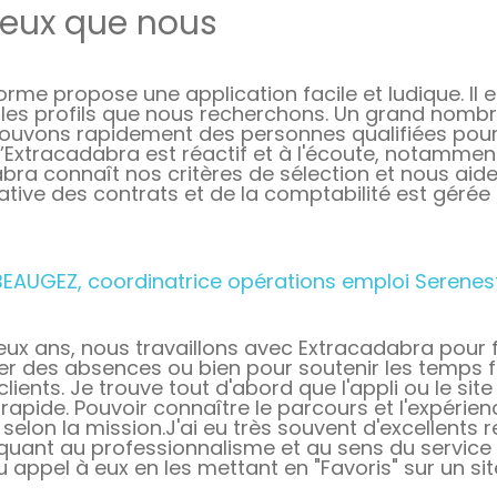
ieux que nous
orme propose une application facile et ludique. Il 
t les profils que nous recherchons. Un grand nombr
rouvons rapidement des personnes qualifiées pour 
’Extracadabra est réactif et à l'écoute, notamment 
bra connaît nos critères de sélection et nous aide
ative des contrats et de la comptabilité est gérée
BEAUGEZ, coordinatrice opérations emploi Serenes
eux ans, nous travaillons avec Extracadabra pour f
 des absences ou bien pour soutenir les temps fo
clients. Je trouve tout d'abord que l'appli ou le sit
rapide. Pouvoir connaître le parcours et l'expérienc
 selon la mission.J'ai eu très souvent d'excellents
quant au professionnalisme et au sens du service c
 appel à eux en les mettant en "Favoris" sur un s