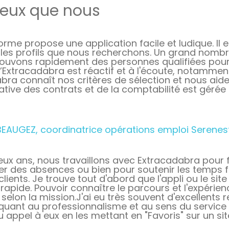
ieux que nous
orme propose une application facile et ludique. Il 
t les profils que nous recherchons. Un grand nombr
rouvons rapidement des personnes qualifiées pour 
’Extracadabra est réactif et à l'écoute, notamment 
bra connaît nos critères de sélection et nous aide
ative des contrats et de la comptabilité est gérée
BEAUGEZ, coordinatrice opérations emploi Serenes
eux ans, nous travaillons avec Extracadabra pour f
 des absences ou bien pour soutenir les temps fo
clients. Je trouve tout d'abord que l'appli ou le sit
rapide. Pouvoir connaître le parcours et l'expérienc
 selon la mission.J'ai eu très souvent d'excellents
quant au professionnalisme et au sens du service c
 appel à eux en les mettant en "Favoris" sur un s