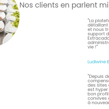
Nos clients en parlent m
"La platef
détaillan
et nous t
support d
Extracada
administr
vie !"
Ludiwine 
"Depuis d
compenser
des sites 
est hyper 
bon profil
convives 
à nouveau