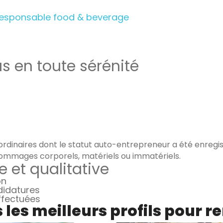
Responsable food & beverage
as en toute sérénité
rdinaires dont le statut auto-entrepreneur a été enregist
ommages corporels, matériels ou immatériels.
e et qualitative
on
didatures
effectuées
les meilleurs profils pour r