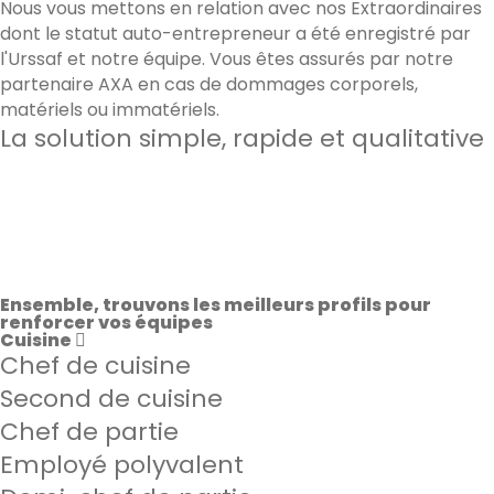
Nous vous mettons en relation avec nos Extraordinaires
dont le statut auto-entrepreneur a été enregistré par
l'Urssaf et notre équipe. Vous êtes assurés par notre
partenaire AXA en cas de dommages corporels,
matériels ou immatériels.
La solution simple, rapide et qualitative
60 000
candidats qualifiés à Paris & à Lyon
3min
en moyenne pour recevoir des candidatures
92%
de satisfaction sur les prestations effectuées
Ensemble, trouvons les meilleurs profils pour
renforcer vos équipes
Cuisine
Chef de cuisine
Second de cuisine
Chef de partie
Employé polyvalent