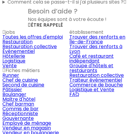
Comment cela se passe-t-il si j'ai plusieurs sites ?
Besoin d’aide ?
Nos équipes sont à votre écoute !
ÊTRE RAPPELÉ
jobs
établissement
Toutes les offres d'emploi
Trouver des renforts en
Restauration
Île-de-France
Restauration collective
Trouver des renforts à
Évènementiel
Lyon
Hôtellerie
Café et restaurant
Logistique
indépendant
Vente
Groupe d'hôtels et
Fiches métiers
restaurants
Runner
Restauration collective
Chef de cuisine
Traiteur évènementiel
Second de cuisine
Commerce de bouche
Pâtissier
Logistique et Vente
Boulanger
FAQ
Maître d'hôtel
Chef barman
Commis de bar
Réceptionniste
Gouvernante
Employé de ménage
Vendeur en magasin
Vendeur en boulangerie