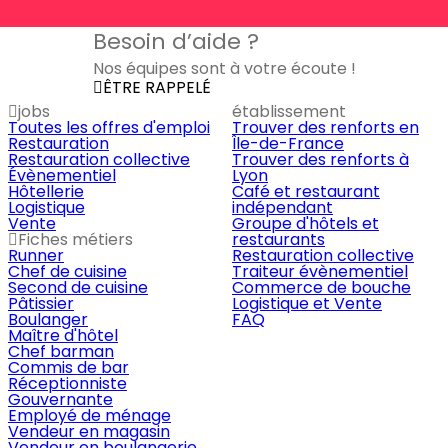
Besoin d’aide ?
Nos équipes sont à votre écoute !
ÊTRE RAPPELÉ
jobs
établissement
Toutes les offres d'emploi
Trouver des renforts en
Restauration
Île-de-France
Restauration collective
Trouver des renforts à
Évènementiel
Lyon
Hôtellerie
Café et restaurant
Logistique
indépendant
Vente
Groupe d'hôtels et
Fiches métiers
restaurants
Runner
Restauration collective
Chef de cuisine
Traiteur évènementiel
Second de cuisine
Commerce de bouche
Pâtissier
Logistique et Vente
Boulanger
FAQ
Maître d'hôtel
Chef barman
Commis de bar
Réceptionniste
Gouvernante
Employé de ménage
Vendeur en magasin
Vendeur en boulangerie