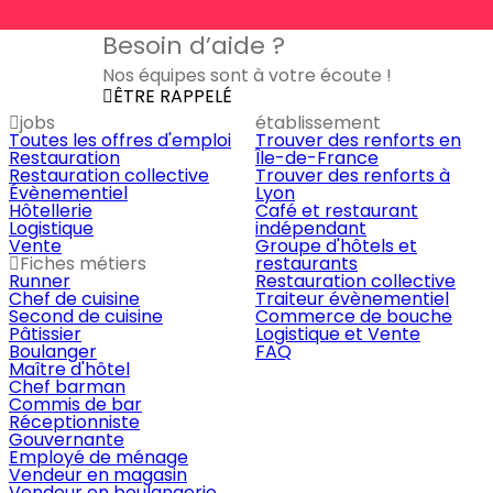
Besoin d’aide ?
Nos équipes sont à votre écoute !
ÊTRE RAPPELÉ
jobs
établissement
Toutes les offres d'emploi
Trouver des renforts en
Restauration
Île-de-France
Restauration collective
Trouver des renforts à
Évènementiel
Lyon
Hôtellerie
Café et restaurant
Logistique
indépendant
Vente
Groupe d'hôtels et
Fiches métiers
restaurants
Runner
Restauration collective
Chef de cuisine
Traiteur évènementiel
Second de cuisine
Commerce de bouche
Pâtissier
Logistique et Vente
Boulanger
FAQ
Maître d'hôtel
Chef barman
Commis de bar
Réceptionniste
Gouvernante
Employé de ménage
Vendeur en magasin
Vendeur en boulangerie