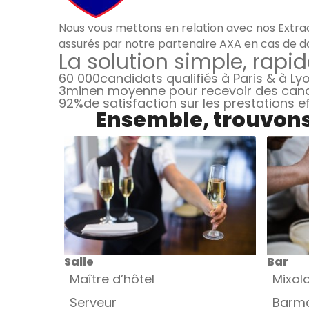
Nous vous mettons en relation avec nos Extrao
assurés par notre partenaire AXA en cas de d
La solution simple, rapid
60 000
candidats qualifiés à Paris & à Ly
3min
en moyenne pour recevoir des can
92%
de satisfaction sur les prestations 
Ensemble, trouvons 
Salle
Bar
Maître d’hôtel
Mixol
Serveur
Barm