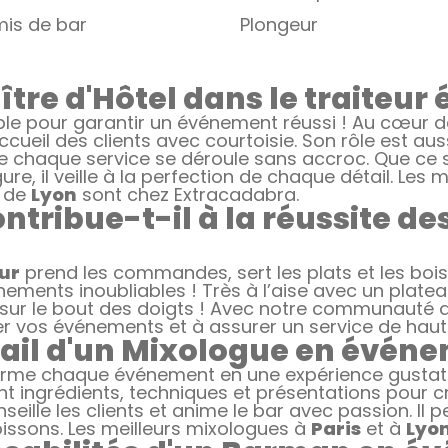
is de bar
Plongeur
aître d'Hôtel dans le traiteur
ble pour garantir un événement réussi ! Au cœur de 
accueil des clients avec courtoisie. Son rôle est au
 que chaque service se déroule sans accroc. Que c
e, il veille à la perfection de chaque détail. Les m
 de
Lyon
sont chez Extracadabra.
tribue-t-il à la réussite d
ur
prend les commandes, sert les plats et les boi
ments inoubliables ! Très à l’aise avec un plateau,
ur le bout des doigts ! Avec notre communauté de 
r vos événements et à assurer un service de haute
avail d'un Mixologue en événe
rme chaque événement en une expérience gustativ
 ingrédients, techniques et présentations pour cr
nseille les clients et anime le bar avec passion. Il
issons. Les meilleurs mixologues à
Paris
et à
Lyo