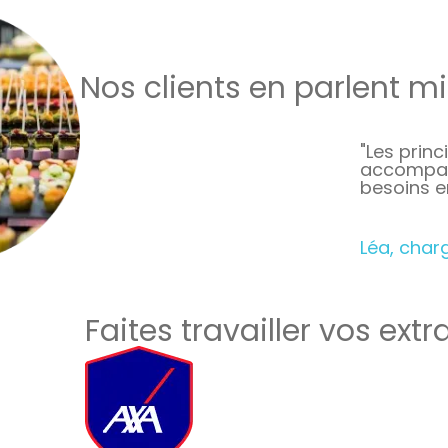
Nos clients en parlent m
"Les princ
accompagn
besoins e
Léa, char
Faites travailler vos extr