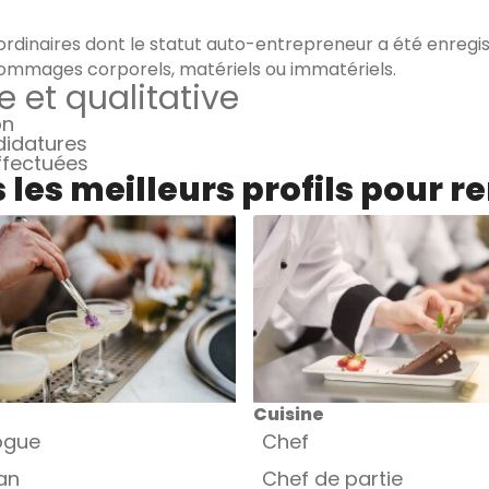
rdinaires dont le statut auto-entrepreneur a été enregist
ommages corporels, matériels ou immatériels.
e et qualitative
on
didatures
effectuées
les meilleurs profils pour r
Cuisine
ogue
Chef
an
Chef de partie