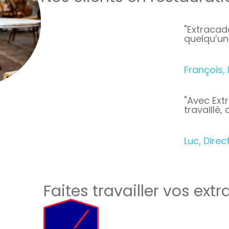
"Extracad
quelqu’un 
François,
"Avec Ext
travaillé
Luc, Dire
Faites travailler vos extr