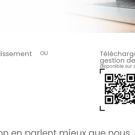
blissement
Télécharge
OU
gestion de
disponible sur
ion en parlent mieux que nous…