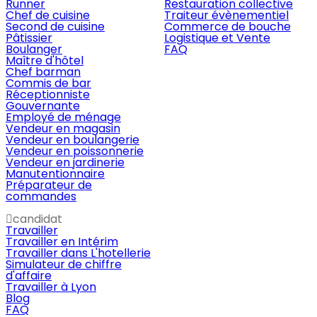
Runner
Restauration collective
Chef de cuisine
Traiteur évènementiel
Second de cuisine
Commerce de bouche
Pâtissier
Logistique et Vente
Boulanger
FAQ
Maître d'hôtel
Chef barman
Commis de bar
Réceptionniste
Gouvernante
Employé de ménage
Vendeur en magasin
Vendeur en boulangerie
Vendeur en poissonnerie
Vendeur en jardinerie
Manutentionnaire
Préparateur de
commandes
candidat
Travailler
Travailler en Intérim
Travailler dans L'hotellerie
Simulateur de chiffre
d'affaire
Travailler à Lyon
Blog
FAQ