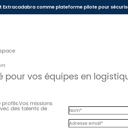
it Extracadabra comme plateforme pilote pour sécuris
espace
NTE
 pour vos équipes en logistiq
profils.
Vos missions
vec des talents de