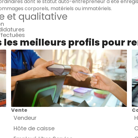
rdinaires dont le statut auto-entrepreneur a été enregist
ommages corporels, matériels ou immatériels.
e et qualitative
on
didatures
effectuées
les meilleurs profils pour r
Vente
Co
Vendeur
H
Hôte de caisse
O