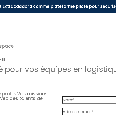
it Extracadabra comme plateforme pilote pour sécuris
espace
NTE
 pour vos équipes en logistiq
profils.
Vos missions
vec des talents de