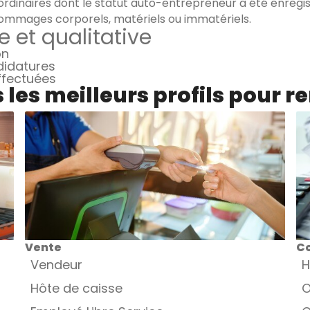
rdinaires dont le statut auto-entrepreneur a été enregist
ommages corporels, matériels ou immatériels.
e et qualitative
on
didatures
effectuées
les meilleurs profils pour r
Vente
Co
Vendeur
H
Hôte de caisse
O