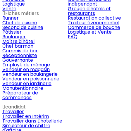
Logistique
indépendant
Vente
Groupe d'hôtels et
Fiches métiers
restaurants
Runner
Restauration collective
Chef de cuisine
Traiteur évènementiel
Second de cuisine
Commerce de bouche
Pâtissier
Logistique et Vente
Boulanger
FAQ
Maître d'hôtel
Chef barman
Commis de bar
Réceptionniste
Gouvernante
Employé de ménage
Vendeur en magasin
Vendeur en boulangerie
Vendeur en poissonnerie
Vendeur en jardinerie
Manutentionnaire
Préparateur de
commandes
candidat
Travailler
Travailler en Intérim
Travailler dans L'hotellerie
Simulateur de chiffre
d'affaire