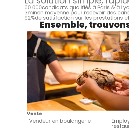
La solution simple, rapid
60 000
candidats qualifiés à Paris & à Ly
3min
en moyenne pour recevoir des can
92%
de satisfaction sur les prestations 
Ensemble, trouvons 
Vente
Vendeur en boulangerie
Employ
restau