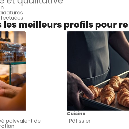
e et qualitative
on
didatures
effectuées
les meilleurs profils pour r
Cuisine
é polyvalent de
Pâtissier
ration