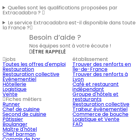
Quelles sont les qualifications proposées par
Extracadabra ?
Le service Extracadabra est-il disponible dans toute
la France ?
Besoin d’aide ?
Nos équipes sont à votre écoute !
ÊTRE RAPPELÉ
jobs
établissement
Toutes les offres d'emploi
Trouver des renforts en
Restauration
Île-de-France
Restauration collective
Trouver des renforts à
Évènementiel
Lyon
Hôtellerie
Café et restaurant
Logistique
indépendant
Vente
Groupe d'hôtels et
Fiches métiers
restaurants
Runner
Restauration collective
Chef de cuisine
Traiteur évènementiel
Second de cuisine
Commerce de bouche
Pâtissier
Logistique et Vente
Boulanger
FAQ
Maître d'hôtel
Chef barman
Commis de bar