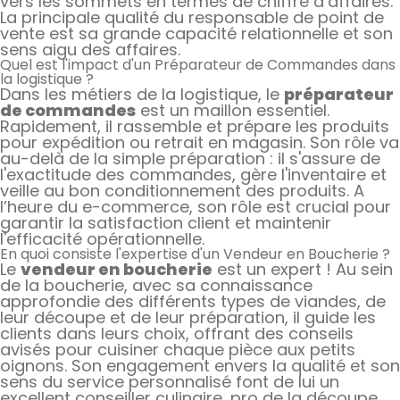
vers les sommets en termes de chiffre d’affaires.
La principale qualité du responsable de point de
vente est sa grande capacité relationnelle et son
sens aigu des affaires.
Quel est l'impact d'un Préparateur de Commandes dans
la logistique ?
Dans les métiers de la logistique, le
préparateur
de commandes
est un maillon essentiel.
Rapidement, il rassemble et prépare les produits
pour expédition ou retrait en magasin. Son rôle va
au-delà de la simple préparation : il s'assure de
l'exactitude des commandes, gère l'inventaire et
veille au bon conditionnement des produits. A
l’heure du e-commerce, son rôle est crucial pour
garantir la satisfaction client et maintenir
l'efficacité opérationnelle.
En quoi consiste l'expertise d'un Vendeur en Boucherie ?
Le
vendeur en boucherie
est un expert ! Au sein
de la boucherie, avec sa connaissance
approfondie des différents types de viandes, de
leur découpe et de leur préparation, il guide les
clients dans leurs choix, offrant des conseils
avisés pour cuisiner chaque pièce aux petits
oignons. Son engagement envers la qualité et son
sens du service personnalisé font de lui un
excellent conseiller culinaire, pro de la découpe