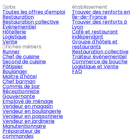
jobs
établissement
Toutes les offres d'emploi
Trouver des renforts en
Restauration
Île-de-France
Restauration collective
Trouver des renforts à
Évènementiel
Lyon
Hôtellerie
Café et restaurant
Logistique
indépendant
Vente
Groupe d'hôtels et
Fiches métiers
restaurants
Runner
Restauration collective
Chef de cuisine
Traiteur évènementiel
Second de cuisine
Commerce de bouche
Pâtissier
Logistique et Vente
Boulanger
FAQ
Maître d'hôtel
Chef barman
Commis de bar
Réceptionniste
Gouvernante
Employé de ménage
Vendeur en magasin
Vendeur en boulangerie
Vendeur en poissonnerie
Vendeur en jardinerie
Manutentionnaire
Préparateur de
commandes