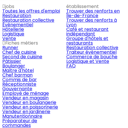
jobs
établissement
Toutes les offres d'emploi
Trouver des renforts en
Restauration
Île-de-France
Restauration collective
Trouver des renforts à
Évènementiel
Lyon
Hôtellerie
Café et restaurant
Logistique
indépendant
Vente
Groupe d'hôtels et
Fiches métiers
restaurants
Runner
Restauration collective
Chef de cuisine
Traiteur évènementiel
Second de cuisine
Commerce de bouche
Pâtissier
Logistique et Vente
Boulanger
FAQ
Maître d'hôtel
Chef barman
Commis de bar
Réceptionniste
Gouvernante
Employé de ménage
Vendeur en magasin
Vendeur en boulangerie
Vendeur en poissonnerie
Vendeur en jardinerie
Manutentionnaire
Préparateur de
commandes