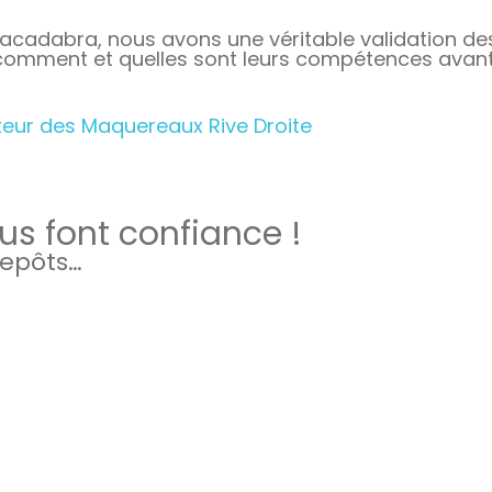
racadabra, nous avons une véritable validation des 
, comment et quelles sont leurs compétences avant 
cteur des Maquereaux Rive Droite
s font confiance !
repôts…