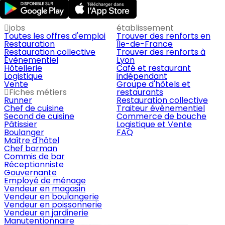
jobs
établissement
Toutes les offres d'emploi
Trouver des renforts en
Restauration
Île-de-France
Restauration collective
Trouver des renforts à
Évènementiel
Lyon
Hôtellerie
Café et restaurant
Logistique
indépendant
Vente
Groupe d'hôtels et
Fiches métiers
restaurants
Runner
Restauration collective
Chef de cuisine
Traiteur évènementiel
Second de cuisine
Commerce de bouche
Pâtissier
Logistique et Vente
Boulanger
FAQ
Maître d'hôtel
Chef barman
Commis de bar
Réceptionniste
Gouvernante
Employé de ménage
Vendeur en magasin
Vendeur en boulangerie
Vendeur en poissonnerie
Vendeur en jardinerie
Manutentionnaire