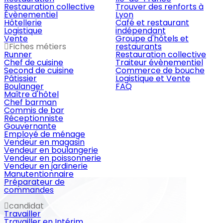
Restauration collective
Trouver des renforts à
Évènementiel
Lyon
Hôtellerie
Café et restaurant
Logistique
indépendant
Vente
Groupe d'hôtels et
Fiches métiers
restaurants
Runner
Restauration collective
Chef de cuisine
Traiteur évènementiel
Second de cuisine
Commerce de bouche
Pâtissier
Logistique et Vente
Boulanger
FAQ
Maître d'hôtel
Chef barman
Commis de bar
Réceptionniste
Gouvernante
Employé de ménage
Vendeur en magasin
Vendeur en boulangerie
Vendeur en poissonnerie
Vendeur en jardinerie
Manutentionnaire
Préparateur de
commandes
candidat
Travailler
Travailler en Intérim