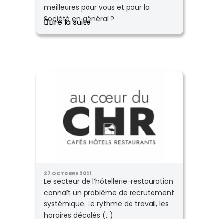
meilleures pour vous et pour la
Société en général ?
Lire la suite
27 OCTOBRE 2021
Le secteur de l’hôtellerie-restauration
connaît un problème de recrutement
systémique. Le rythme de travail, les
horaires décalés (...)