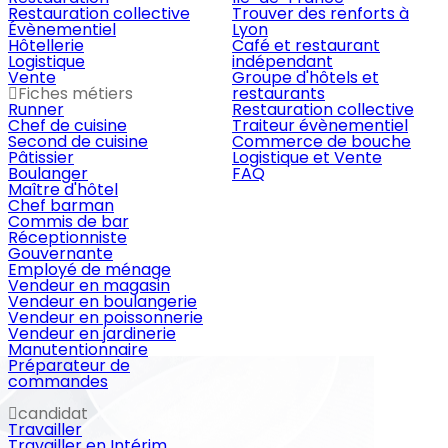
Restauration collective
Trouver des renforts à
Évènementiel
Lyon
Hôtellerie
Café et restaurant
Logistique
indépendant
Vente
Groupe d'hôtels et
Fiches métiers
restaurants
Runner
Restauration collective
Chef de cuisine
Traiteur évènementiel
Second de cuisine
Commerce de bouche
Pâtissier
Logistique et Vente
Boulanger
FAQ
Maître d'hôtel
Chef barman
Commis de bar
Réceptionniste
Gouvernante
Employé de ménage
Vendeur en magasin
Vendeur en boulangerie
Vendeur en poissonnerie
Vendeur en jardinerie
Manutentionnaire
Préparateur de
commandes
candidat
Travailler
Travailler en Intérim