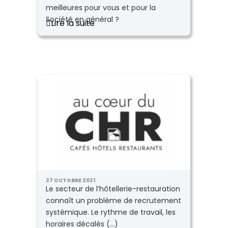
meilleures pour vous et pour la
Société en général ?
Lire la suite
27 OCTOBRE 2021
Le secteur de l’hôtellerie-restauration
connaît un problème de recrutement
systémique. Le rythme de travail, les
horaires décalés (...)