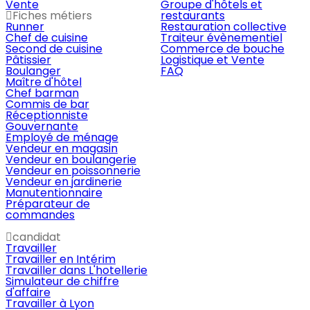
Vente
Groupe d'hôtels et
Fiches métiers
restaurants
Runner
Restauration collective
Chef de cuisine
Traiteur évènementiel
Second de cuisine
Commerce de bouche
Pâtissier
Logistique et Vente
Boulanger
FAQ
Maître d'hôtel
Chef barman
Commis de bar
Réceptionniste
Gouvernante
Employé de ménage
Vendeur en magasin
Vendeur en boulangerie
Vendeur en poissonnerie
Vendeur en jardinerie
Manutentionnaire
Préparateur de
commandes
candidat
Travailler
Travailler en Intérim
Travailler dans L'hotellerie
Simulateur de chiffre
d'affaire
Travailler à Lyon