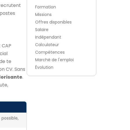
recrutent
Formation
 postes
Missions
Offres disponibles
Salaire
Indépendant
Calculateur
t CAP
Compétences
ial
Marché de l'emploi
de te
Évolution
on CV. Sans
lorisante
.
ute,
 possible,