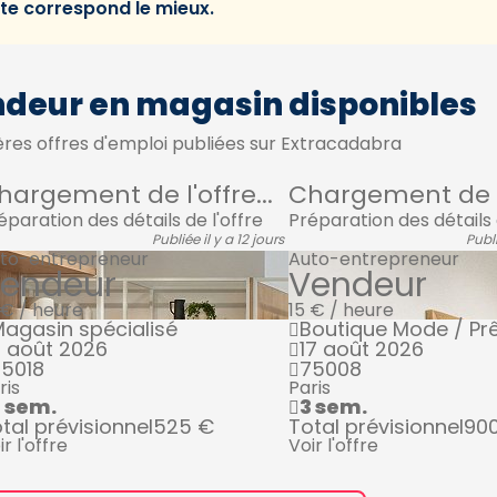
i te correspond le mieux.
ndeur en magasin disponibles
res offres d'emploi publiées sur Extracadabra
hargement de l'offre...
Chargement de l'
éparation des détails de l'offre
Préparation des détails 
Publiée il y a 12 jours
Publi
to-entrepreneur
Auto-entrepreneur
endeur
Vendeur
 € / heure
15 € / heure
agasin spécialisé
Boutique Mode / Prê
 août 2026
17 août 2026
5018
75008
ris
Paris
2 sem.
3 sem.
tal prévisionnel
525 €
Total prévisionnel
90
ir l'offre
Voir l'offre