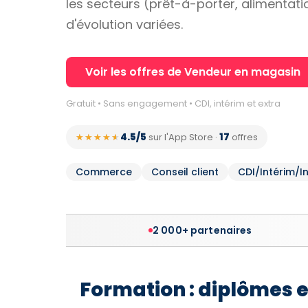
les secteurs (prêt-à-porter, alimentatio
d'évolution variées.
Voir les offres de Vendeur en magasin
Gratuit • Sans engagement • CDI, intérim et extra
4.5/5
17
★★★★★
★★★★★
sur l'App Store
·
offres
Commerce
Conseil client
CDI/Intérim/
2 000+ partenaires
Formation : diplômes 