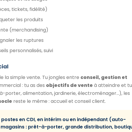
s, tickets, fidélité)
iqueter les produits
vente (merchandising)
signaler les ruptures
seils personnalisés, suivi
ial
e la simple vente. Tu jongles entre
conseil, gestion et
ommercial : tu as des
objectifs de vente
à atteindre et tu
t-à-porter, alimentation, jardinerie, électroménager…), les
socle
reste le même : accueil et conseil client.
postes en CDI, en intérim ou en indépendant (auto-
 magasins : prêt-à-porter, grande distribution, boutiq