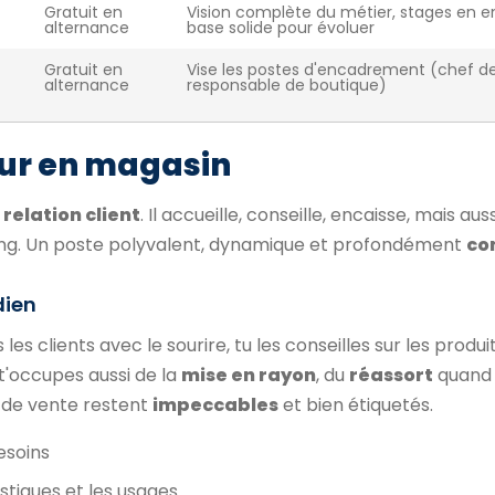
Gratuit en
Vision complète du métier, stages en en
alternance
base solide pour évoluer
Gratuit en
Vise les postes d'encadrement (chef de
alternance
responsable de boutique)
eur en magasin
 relation client
. Il accueille, conseille, encaisse, mais aus
sing. Un poste polyvalent, dynamique et profondément
co
dien
les clients avec le sourire, tu les conseilles sur les produi
 t'occupes aussi de la
mise en rayon
, du
réassort
quand 
s de vente restent
impeccables
et bien étiquetés.
besoins
istiques et les usages