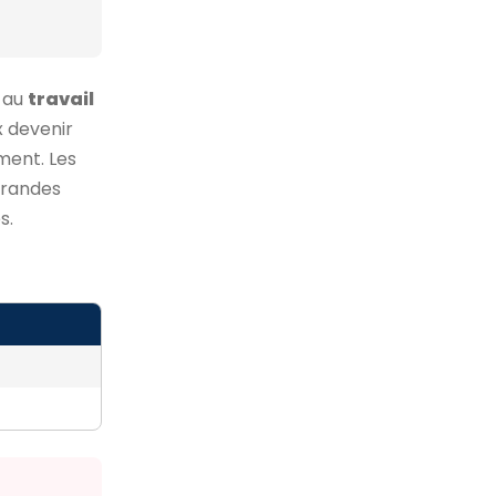
 au
travail
x devenir
ment. Les
grandes
s.