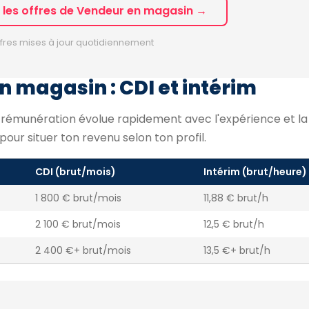
s les offres de Vendeur en magasin →
fres mises à jour quotidiennement
n magasin : CDI et intérim
a rémunération évolue rapidement avec l'expérience et la
s pour situer ton revenu selon ton profil.
CDI (brut/mois)
Intérim (brut/heure)
1 800 € brut/mois
11,88 € brut/h
2 100 € brut/mois
12,5 € brut/h
2 400 €+ brut/mois
13,5 €+ brut/h