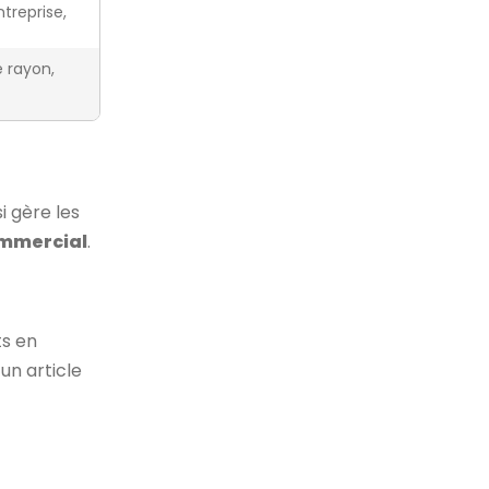
treprise,
 rayon,
si gère les
mmercial
.
ts en
un article