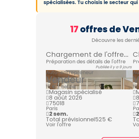
spécialisées. Tu choisis le secteur qu
17
offres de Ve
Découvre les derniè
Chargement de l'offre...
C
Préparation des détails de l'offre
Pr
Publiée il y a 9 jours
Auto-entrepreneur
Au
Vendeur
V
15 € / heure
15
Magasin spécialisé
M
8 août 2026
8
75018
7
Paris
Pa
2 sem.
Total prévisionnel
525 €
To
Voir l'offre
Vo