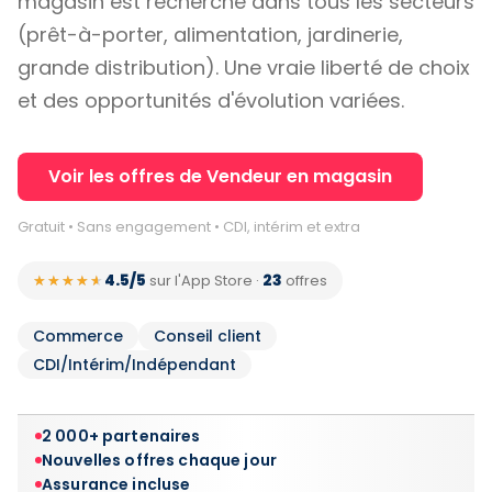
magasin est recherché dans tous les secteurs
(prêt-à-porter, alimentation, jardinerie,
grande distribution). Une vraie liberté de choix
et des opportunités d'évolution variées.
Voir les offres de Vendeur en magasin
Gratuit • Sans engagement • CDI, intérim et extra
4.5/5
23
★★★★★
★★★★★
sur l'App Store
·
offres
Commerce
Conseil client
CDI/Intérim/Indépendant
2 000+ partenaires
Nouvelles offres chaque jour
Assurance incluse