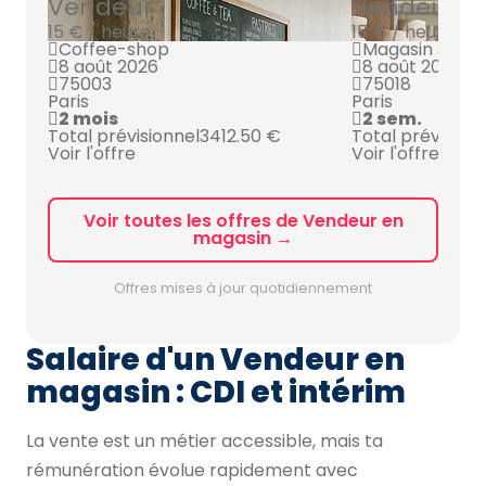
Vendeur
Vendeur
15 € / heure
15 € / heure
Coffee-shop
Magasin spécia
8 août 2026
8 août 2026
75003
75018
Paris
Paris
2 mois
2 sem.
Total prévisionnel
3412.50 €
Total prévision
Voir l'offre
Voir l'offre
Voir toutes les offres de Vendeur en
magasin →
Offres mises à jour quotidiennement
Salaire d'un Vendeur en
magasin : CDI et intérim
La vente est un métier accessible, mais ta
rémunération évolue rapidement avec