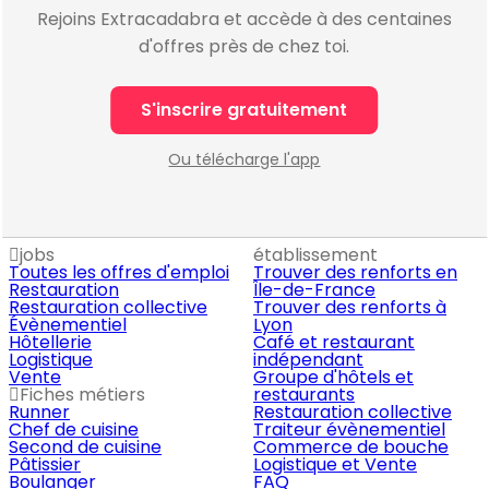
Rejoins Extracadabra et accède à des centaines
d'offres près de chez toi.
S'inscrire gratuitement
Ou télécharge l'app
jobs
établissement
Toutes les offres d'emploi
Trouver des renforts en
Restauration
Île-de-France
Restauration collective
Trouver des renforts à
Évènementiel
Lyon
Hôtellerie
Café et restaurant
Logistique
indépendant
Vente
Groupe d'hôtels et
Fiches métiers
restaurants
Runner
Restauration collective
Chef de cuisine
Traiteur évènementiel
Second de cuisine
Commerce de bouche
Pâtissier
Logistique et Vente
Boulanger
FAQ