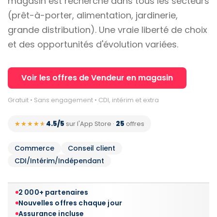
magasin est recherché dans tous les secteurs
(prêt-à-porter, alimentation, jardinerie,
grande distribution). Une vraie liberté de choix
et des opportunités d'évolution variées.
Voir les offres de Vendeur en magasin
Gratuit • Sans engagement • CDI, intérim et extra
4.5/5
25
★★★★★
★★★★★
sur l'App Store
·
offres
Commerce
Conseil client
CDI/Intérim/Indépendant
2 000+ partenaires
Nouvelles offres chaque jour
Assurance incluse