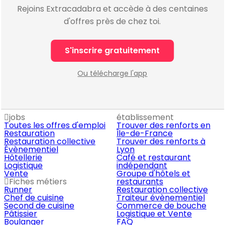
Rejoins Extracadabra et accède à des centaines
d'offres près de chez toi.
S'inscrire gratuitement
Ou télécharge l'app
jobs
établissement
Toutes les offres d'emploi
Trouver des renforts en
Restauration
Île-de-France
Restauration collective
Trouver des renforts à
Évènementiel
Lyon
Hôtellerie
Café et restaurant
Logistique
indépendant
Vente
Groupe d'hôtels et
Fiches métiers
restaurants
Runner
Restauration collective
Chef de cuisine
Traiteur évènementiel
Second de cuisine
Commerce de bouche
Pâtissier
Logistique et Vente
Boulanger
FAQ