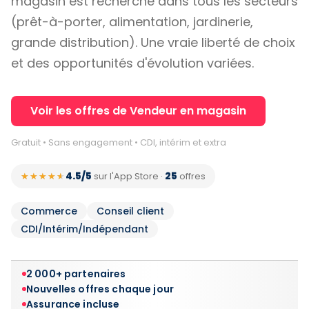
magasin est recherché dans tous les secteurs
(prêt-à-porter, alimentation, jardinerie,
grande distribution). Une vraie liberté de choix
et des opportunités d'évolution variées.
Voir les offres de Vendeur en magasin
Gratuit • Sans engagement • CDI, intérim et extra
4.5/5
25
★★★★★
★★★★★
sur l'App Store
·
offres
Commerce
Conseil client
CDI/Intérim/Indépendant
2 000+ partenaires
Nouvelles offres chaque jour
Assurance incluse