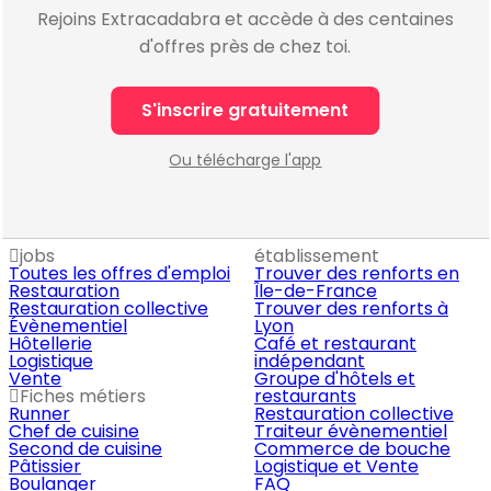
Rejoins Extracadabra et accède à des centaines
d'offres près de chez toi.
S'inscrire gratuitement
Ou télécharge l'app
jobs
établissement
Toutes les offres d'emploi
Trouver des renforts en
Restauration
Île-de-France
Restauration collective
Trouver des renforts à
Évènementiel
Lyon
Hôtellerie
Café et restaurant
Logistique
indépendant
Vente
Groupe d'hôtels et
Fiches métiers
restaurants
Runner
Restauration collective
Chef de cuisine
Traiteur évènementiel
Second de cuisine
Commerce de bouche
Pâtissier
Logistique et Vente
Boulanger
FAQ