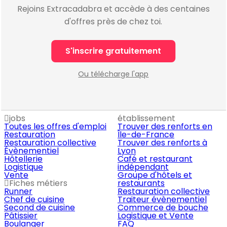
Rejoins Extracadabra et accède à des centaines
d'offres près de chez toi.
S'inscrire gratuitement
Ou télécharge l'app
jobs
établissement
Toutes les offres d'emploi
Trouver des renforts en
Restauration
Île-de-France
Restauration collective
Trouver des renforts à
Évènementiel
Lyon
Hôtellerie
Café et restaurant
Logistique
indépendant
Vente
Groupe d'hôtels et
Fiches métiers
restaurants
Runner
Restauration collective
Chef de cuisine
Traiteur évènementiel
Second de cuisine
Commerce de bouche
Pâtissier
Logistique et Vente
Boulanger
FAQ