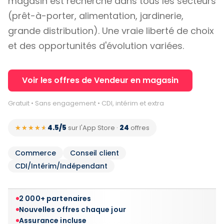
magasin est recherché dans tous les secteurs
(prêt-à-porter, alimentation, jardinerie,
grande distribution). Une vraie liberté de choix
et des opportunités d'évolution variées.
Voir les offres de Vendeur en magasin
Gratuit • Sans engagement • CDI, intérim et extra
4.5/5
24
★★★★★
★★★★★
sur l'App Store
·
offres
Commerce
Conseil client
CDI/Intérim/Indépendant
2 000+ partenaires
Nouvelles offres chaque jour
Assurance incluse