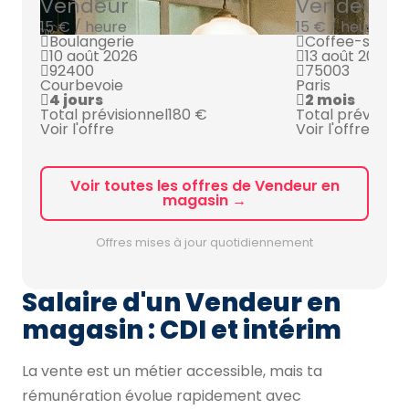
Vendeur
Vendeur
15 € / heure
15 € / heure
Boulangerie
Coffee-shop
10 août 2026
13 août 2026
92400
75003
Courbevoie
Paris
4 jours
2 mois
Total prévisionnel
180 €
Total prévision
Voir l'offre
Voir l'offre
Voir toutes les offres de Vendeur en
magasin →
Offres mises à jour quotidiennement
Salaire d'un Vendeur en
magasin : CDI et intérim
La vente est un métier accessible, mais ta
rémunération évolue rapidement avec