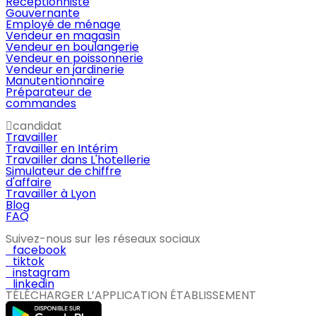
Réceptionniste
Gouvernante
Employé de ménage
Vendeur en magasin
Vendeur en boulangerie
Vendeur en poissonnerie
Vendeur en jardinerie
Manutentionnaire
Préparateur de
commandes
candidat
Travailler
Travailler en Intérim
Travailler dans L'hotellerie
Simulateur de chiffre
d'affaire
Travailler à Lyon
Blog
FAQ
Suivez-nous sur les réseaux sociaux
facebook
tiktok
instagram
linkedin
TÉLÉCHARGER L’APPLICATION ÉTABLISSEMENT