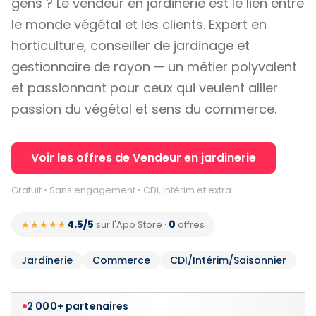
gens ? Le vendeur en jardinerie est le lien entre
le monde végétal et les clients. Expert en
horticulture, conseiller de jardinage et
gestionnaire de rayon — un métier polyvalent
et passionnant pour ceux qui veulent allier
passion du végétal et sens du commerce.
Voir les offres de Vendeur en jardinerie
Gratuit • Sans engagement • CDI, intérim et extra
4.5/5
0
★★★★★
★★★★★
sur l'App Store
·
offres
Jardinerie
Commerce
CDI/Intérim/Saisonnier
2 000+ partenaires