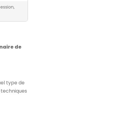
ession,
naire de
uel type de
s techniques