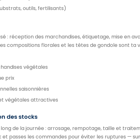
rats, outils, fertilisants)
nisé : réception des marchandises, étiquetage, mise en av
s compositions florales et les têtes de gondole sont ta v
chandises végétales
e prix
nnelles saisonnières
et végétales attractives
on des stocks
 long de la journée : arrosage, rempotage, taille et trait
ock et passes les commandes pour éviter les ruptures — su