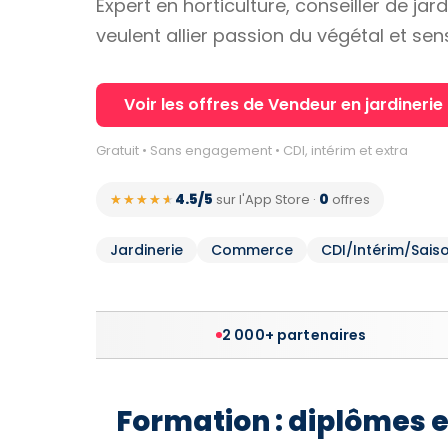
Expert en horticulture, conseiller de j
veulent allier passion du végétal et s
Voir les offres de Vendeur en jardinerie
Gratuit • Sans engagement • CDI, intérim et extra
4.5/5
0
★★★★★
★★★★★
sur l'App Store
·
offres
Jardinerie
Commerce
CDI/Intérim/Sais
2 000+ partenaires
Formation : diplômes 