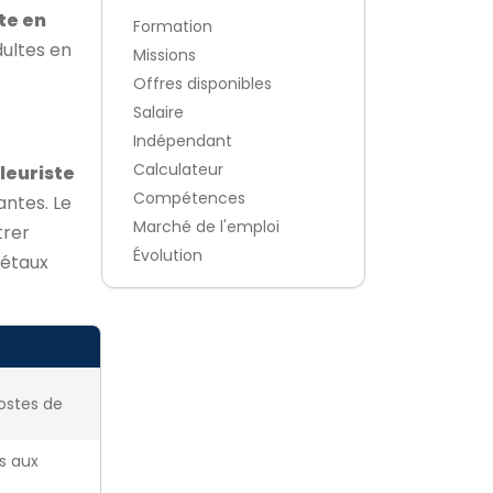
te en
Formation
dultes en
Missions
Offres disponibles
Salaire
Indépendant
Calculateur
leuriste
Compétences
antes. Le
Marché de l'emploi
trer
Évolution
gétaux
ostes de
ès aux