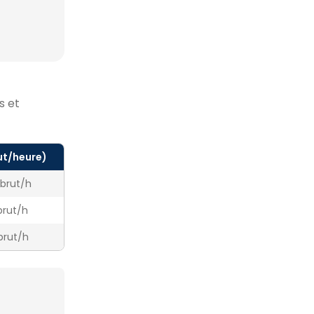
s et
ut/heure)
€ brut/h
brut/h
brut/h