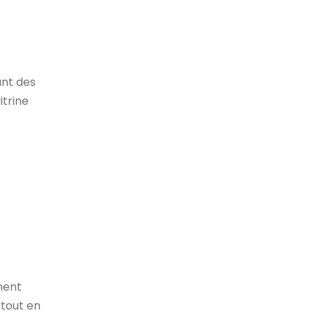
ant des
itrine
ement
rtout en