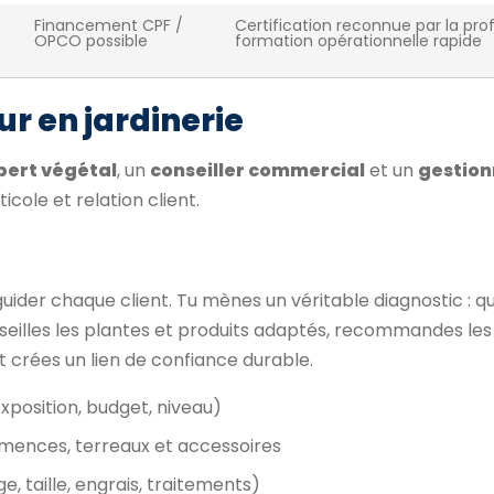
Financement CPF /
Certification reconnue par la prof
OPCO possible
formation opérationnelle rapide
r en jardinerie
pert végétal
, un
conseiller commercial
et un
gestion
cole et relation client.
guider chaque client. Tu mènes un véritable diagnostic : q
onseilles les plantes et produits adaptés, recommandes le
et crées un lien de confiance durable.
exposition, budget, niveau)
semences, terreaux et accessoires
 taille, engrais, traitements)