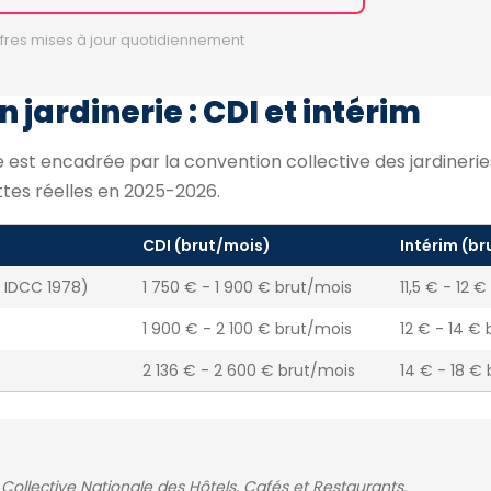
fres mises à jour quotidiennement
 jardinerie : CDI et intérim
 est encadrée par la convention collective des jardinerie
ettes réelles en 2025-2026.
CDI (brut/mois)
Intérim (br
s IDCC 1978)
1 750 € - 1 900 € brut/mois
11,5 € - 12 
1 900 € - 2 100 € brut/mois
12 € - 14 € 
2 136 € - 2 600 € brut/mois
14 € - 18 € 
Collective Nationale des Hôtels, Cafés et Restaurants.