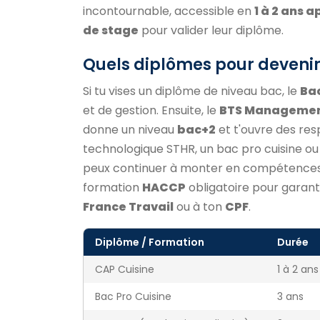
incontournable, accessible en
1 à 2 ans a
de stage
pour valider leur diplôme.
Quels diplômes pour devenir
Si tu vises un diplôme de niveau bac, le
Bac
et de gestion. Ensuite, le
BTS Management 
donne un niveau
bac+2
et t'ouvre des res
technologique STHR, un bac pro cuisine ou 
peux continuer à monter en compétences :
formation
HACCP
obligatoire pour garanti
France Travail
ou à ton
CPF
.
Diplôme / Formation
Durée
CAP Cuisine
1 à 2 ans
Bac Pro Cuisine
3 ans