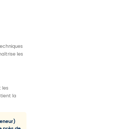
techniques
aîtrise les
t les
tient la
reneur)
le près de