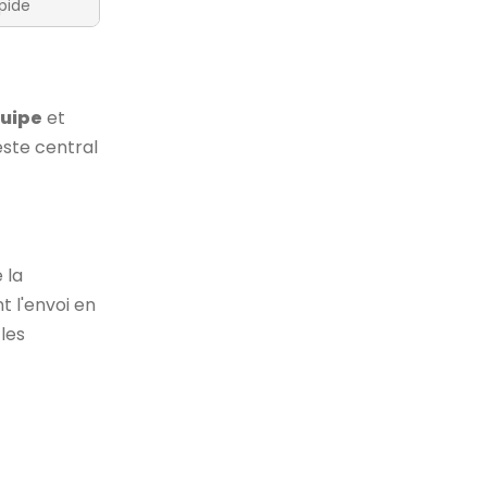
pide
uipe
et
este central
 la
t l'envoi en
 les