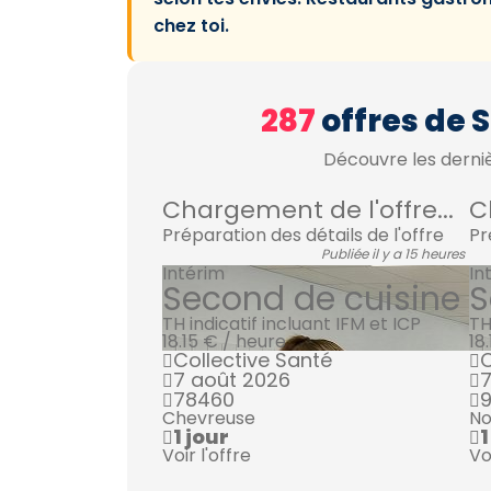
chez toi.
287
offres de 
Découvre les derniè
Chargement de l'offre...
C
Préparation des détails de l'offre
Pr
Publiée il y a 15 heures
Intérim
In
Second de cuisine
S
TH indicatif incluant IFM et ICP
TH
18.15 € / heure
18
Collective Santé
C
7 août 2026
7
78460
9
Chevreuse
No
1 jour
1
Voir l'offre
Vo