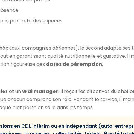
'absence
 à la propreté des espaces
D, hôpitaux, compagnies aériennes), le second adapte ses 
out en garantissant qualité nutritionnelle et gustative. Il m
stion rigoureuse des
dates de péremption
.
nier
et un
vrai manager
. Il reçoit les directives du chef e
que chacun comprend son rôle. Pendant le service, il main
aque plat parte en salle dans les temps.
ssions en CDI, intérim ou en indépendant (auto-entrep
miques, brasseries, collectivités, hôtels : liberté tota