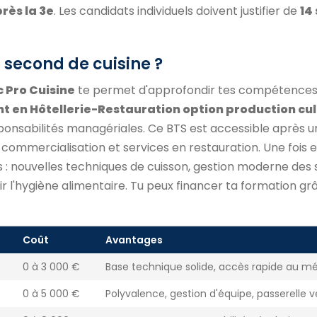
près la 3e
. Les candidats individuels doivent justifier de
14
 second de cuisine ?
 Pro Cuisine
te permet d'approfondir tes compétences
en Hôtellerie-Restauration option production cul
ponsabilités managériales. Ce BTS est accessible après 
commercialisation et services en restauration. Une fois e
 nouvelles techniques de cuisson, gestion moderne des 
r l'hygiène alimentaire. Tu peux financer ta formation gr
Coût
Avantages
0 à 3 000 €
Base technique solide, accès rapide au mé
0 à 5 000 €
Polyvalence, gestion d'équipe, passerelle v