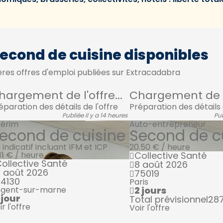
Second de cuisine disponibles
res offres d'emploi publiées sur Extracadabra
hargement de l'offre...
Chargement de l'
éparation des détails de l'offre
Préparation des détails 
Publiée il y a 14 heures
Pub
térim
Auto-entrepreneur
econd de cuisine
Second de c
 indicatif incluant IFM et ICP
20.50 € / heure
.11 € / heure
Collective Santé
ollective Santé
8 août 2026
 août 2026
75019
4130
Paris
gent-sur-marne
2 jours
 jour
Total prévisionnel
28
ir l'offre
Voir l'offre