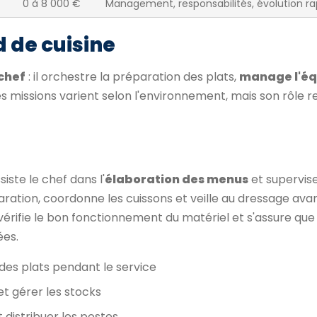
0 à 8 000 €
Management, responsabilités, évolution ra
 de cuisine
 chef
: il orchestre la préparation des plats,
manage l'éq
s missions varient selon l'environnement, mais son rôle r
iste le chef dans l'
élaboration des menus
et supervise
paration, coordonne les cuissons et veille au dressage avan
, vérifie le bon fonctionnement du matériel et s'assure que
ées.
 des plats pendant le service
et gérer les stocks
 distribuer les postes