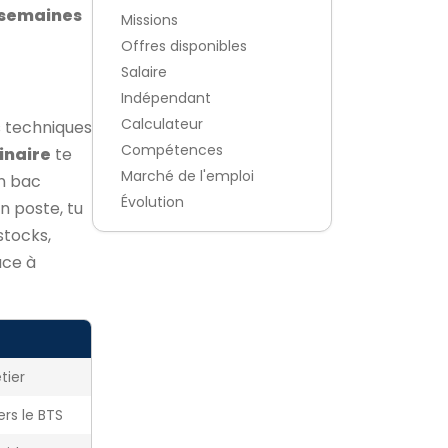
 semaines
Missions
Offres disponibles
Salaire
Indépendant
Calculateur
 techniques
Compétences
inaire
te
Marché de l'emploi
un bac
Évolution
n poste, tu
stocks,
âce à
tier
ers le BTS