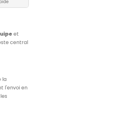
pide
uipe
et
este central
 la
t l'envoi en
 les