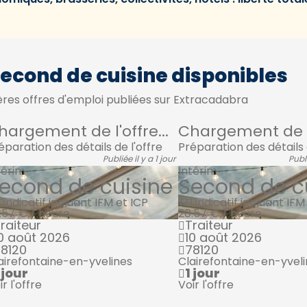
Second de cuisine disponibles
res offres d'emploi publiées sur Extracadabra
hargement de l'offre...
Chargement de l'
éparation des détails de l'offre
Préparation des détails 
Publiée il y a 1 jour
Publi
térim
Intérim
econd de cuisine
Second de c
 indicatif incluant IFM et ICP
TH indicatif incluant IFM
.57 € / heure
20.57 € / heure
raiteur
Traiteur
0 août 2026
10 août 2026
8120
78120
airefontaine-en-yvelines
Clairefontaine-en-yvel
 jour
1 jour
ir l'offre
Voir l'offre