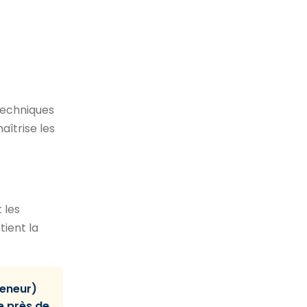
techniques
aîtrise les
t les
tient la
reneur)
le près de