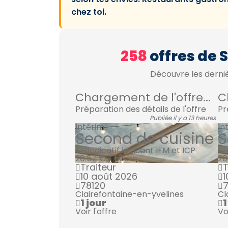
chez toi.
258
offres de 
Découvre les derniè
Chargement de l'offre...
C
Préparation des détails de l'offre
Pr
Publiée il y a 13 heures
Intérim
In
Second de cuisine
S
TH indicatif incluant IFM et ICP
TH
20.57 € / heure
20
Traiteur
T
10 août 2026
1
78120
7
Clairefontaine-en-yvelines
Cl
1 jour
1
Voir l'offre
Vo