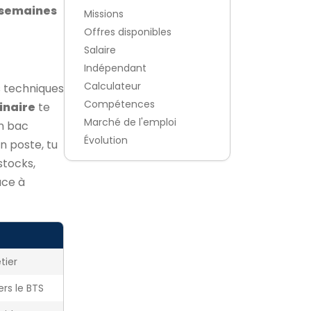
 semaines
Missions
Offres disponibles
Salaire
Indépendant
Calculateur
 techniques
Compétences
inaire
te
Marché de l'emploi
un bac
Évolution
n poste, tu
stocks,
âce à
tier
ers le BTS