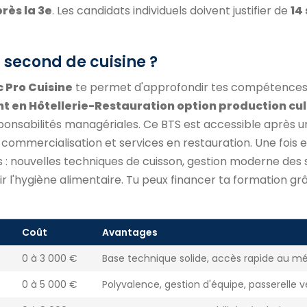
près la 3e
. Les candidats individuels doivent justifier de
14
 second de cuisine ?
 Pro Cuisine
te permet d'approfondir tes compétences
en Hôtellerie-Restauration option production cul
ponsabilités managériales. Ce BTS est accessible après 
commercialisation et services en restauration. Une fois e
 nouvelles techniques de cuisson, gestion moderne des 
r l'hygiène alimentaire. Tu peux financer ta formation gr
Coût
Avantages
0 à 3 000 €
Base technique solide, accès rapide au mé
0 à 5 000 €
Polyvalence, gestion d'équipe, passerelle v