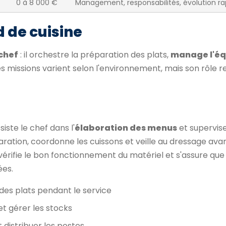
0 à 8 000 €
Management, responsabilités, évolution ra
 de cuisine
 chef
: il orchestre la préparation des plats,
manage l'éq
s missions varient selon l'environnement, mais son rôle r
iste le chef dans l'
élaboration des menus
et supervise
paration, coordonne les cuissons et veille au dressage avan
, vérifie le bon fonctionnement du matériel et s'assure que
ées.
 des plats pendant le service
et gérer les stocks
 distribuer les postes