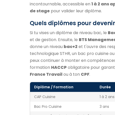
incontournable, accessible en
1 à 2 ans a
de stage
pour valider leur diplôme.
Quels diplômes pour devenir
Si tu vises un diplôme de niveau bac, le
Bac
et de gestion. Ensuite, le
BTS Management 
donne un niveau
bac+2
et t'ouvre des res
technologique STHR, un bac pro cuisine ou 
peux continuer à monter en compétences :
formation
HACCP
obligatoire pour garanti
France Travail
ou à ton
CPF
.
Diplôme / Formation
Durée
CAP Cuisine
1 à 2 ans
Bac Pro Cuisine
3 ans