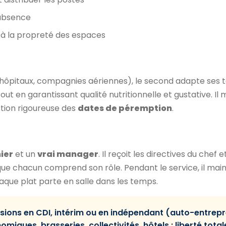
'absence
 à la propreté des espaces
D, hôpitaux, compagnies aériennes), le second adapte ses 
out en garantissant qualité nutritionnelle et gustative. Il m
stion rigoureuse des
dates de péremption
.
nier
et un
vrai manager
. Il reçoit les directives du chef e
que chacun comprend son rôle. Pendant le service, il main
aque plat parte en salle dans les temps.
ssions en CDI, intérim ou en indépendant (auto-entrep
miques, brasseries, collectivités, hôtels : liberté tota