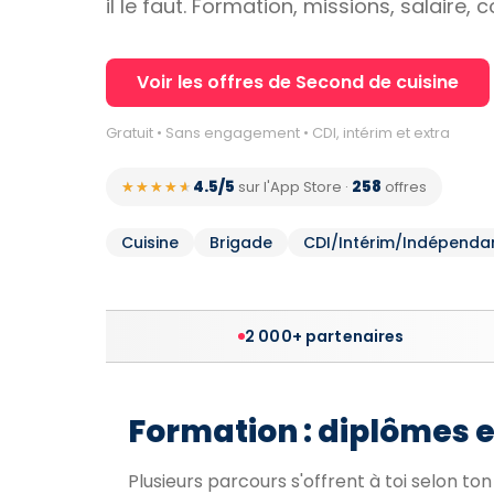
il le faut. Formation, missions, salaire,
Voir les offres de Second de cuisine
Gratuit • Sans engagement • CDI, intérim et extra
4.5/5
258
★★★★★
★★★★★
sur l'App Store
·
offres
Cuisine
Brigade
CDI/Intérim/Indépenda
2 000+ partenaires
Formation : diplômes 
Plusieurs parcours s'offrent à toi selon to