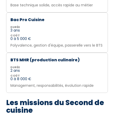
Base technique solide, accès rapide au métier
Bac Pro Cuisine
DURÉE
3 ans
COÛT
0 à 5 000 €
Polyvalence, gestion d'équipe, passerelle vers le BTS
BTS MHR (production culinaire)
DURÉE
2 ans
COÛT
0 à 8 000 €
Management, responsabilités, évolution rapide
Les missions du Second de
cuisine