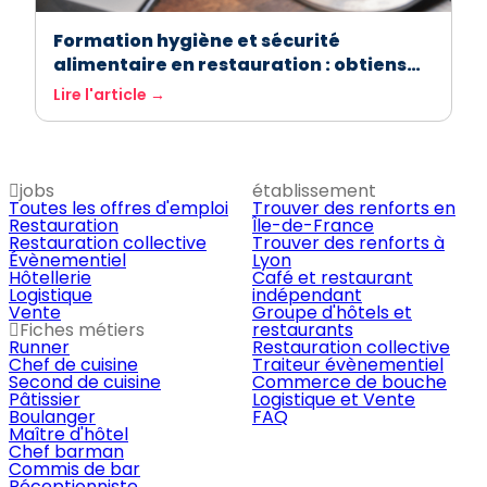
Formation hygiène et sécurité
alimentaire en restauration : obtiens
ton attestation facilement avec
Lire l'article →
ASForest
jobs
établissement
Toutes les offres d'emploi
Trouver des renforts en
Restauration
Île-de-France
Restauration collective
Trouver des renforts à
Évènementiel
Lyon
Hôtellerie
Café et restaurant
Logistique
indépendant
Vente
Groupe d'hôtels et
Fiches métiers
restaurants
Runner
Restauration collective
Chef de cuisine
Traiteur évènementiel
Second de cuisine
Commerce de bouche
Pâtissier
Logistique et Vente
Boulanger
FAQ
Maître d'hôtel
Chef barman
Commis de bar
Réceptionniste