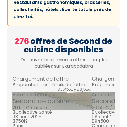
Restaurants gastronomiques, brasseries,
collectivités, hôtels : liberté totale près de
chez toi.
276
offres de Second de
cuisine disponibles
Découvre les dernières offres d'emploi
publiées sur Extracadabra
Chargement de l'offre...
Chargement de 
Préparation des détails de l'offre
Préparation des 
Publiée il y a 2 jours
Auto-entrepreneur
Auto-entrepre
Second de cuisine
Second de 
20.50 € / heure
20.50 € / heure
Collective Santé
Collective San
8 août 2026
8 août 2026
75019
94500
Paris
Champigny sur