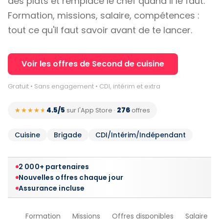
des plats et remplace le chef quand il le faut.
Formation, missions, salaire, compétences :
tout ce qu'il faut savoir avant de te lancer.
Voir les offres de Second de cuisine
Gratuit • Sans engagement • CDI, intérim et extra
4.5/5
276
★★★★★
★★★★★
sur l'App Store
·
offres
Cuisine
Brigade
CDI/Intérim/Indépendant
2 000+ partenaires
Nouvelles offres chaque jour
Assurance incluse
Formation
Missions
Offres disponibles
Salaire