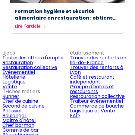
Formation hygiène et sécurité
alimentaire en restauration : obtiens
ton attestation facilement avec
Lire l'article →
ASForest
jobs
établissement
Toutes les offres d'emploi
Trouver des renforts en
Restauration
Île-de-France
Restauration collective
Trouver des renforts à
Évènementiel
Lyon
Hôtellerie
Café et restaurant
Logistique
indépendant
Vente
Groupe d'hôtels et
Fiches métiers
restaurants
Runner
Restauration collective
Chef de cuisine
Traiteur évènementiel
Second de cuisine
Commerce de bouche
Pâtissier
Logistique et Vente
Boulanger
FAQ
Maître d'hôtel
Chef barman
Commis de bar
Réceptionniste