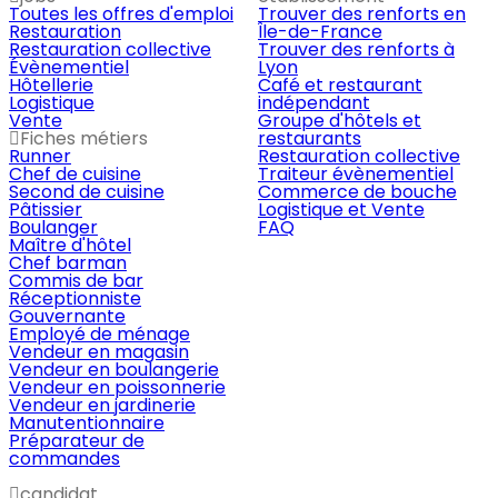
Toutes les offres d'emploi
Trouver des renforts en
Restauration
Île-de-France
Restauration collective
Trouver des renforts à
Évènementiel
Lyon
Hôtellerie
Café et restaurant
Logistique
indépendant
Vente
Groupe d'hôtels et
Fiches métiers
restaurants
Runner
Restauration collective
Chef de cuisine
Traiteur évènementiel
Second de cuisine
Commerce de bouche
Pâtissier
Logistique et Vente
Boulanger
FAQ
Maître d'hôtel
Chef barman
Commis de bar
Réceptionniste
Gouvernante
Employé de ménage
Vendeur en magasin
Vendeur en boulangerie
Vendeur en poissonnerie
Vendeur en jardinerie
Manutentionnaire
Préparateur de
commandes
candidat