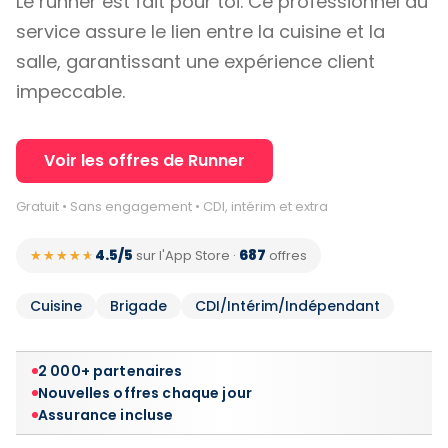
Le runner est fait pour toi. Ce professionnel du
service assure le lien entre la cuisine et la
salle, garantissant une expérience client
impeccable.
Voir les offres de Runner
Gratuit • Sans engagement • CDI, intérim et extra
4.5/5
687
★★★★★
★★★★★
sur l'App Store
·
offres
Cuisine
Brigade
CDI/Intérim/Indépendant
2 000+ partenaires
Nouvelles offres chaque jour
Assurance incluse