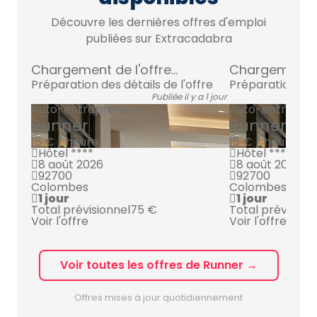
Découvre les dernières offres d'emploi
publiées sur Extracadabra
Chargement de l'offre...
Chargement de 
Préparation des détails de l'offre
Préparation des 
Publiée il y a 1 jour
Auto-entrepreneur
Auto-entrepre
Runner
Runner
15 € / heure
15 € / heure
Hôtel ****
Hôtel ****
8 août 2026
8 août 2026
92700
92700
Colombes
Colombes
1 jour
1 jour
Total prévisionnel
75 €
Total prévision
Voir l'offre
Voir l'offre
Voir toutes les offres de Runner →
Offres mises à jour quotidiennement