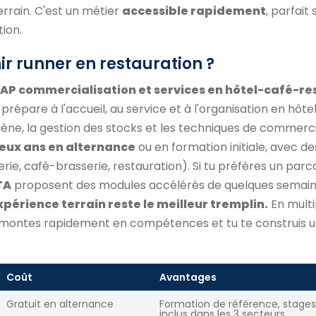
errain. C'est un métier
accessible rapidement
, parfait s
tion.
r runner en restauration ?
AP commercialisation et services en hôtel-café-r
prépare à l'accueil, au service et à l'organisation en hôtel
iène, la gestion des stocks et les techniques de commercia
eux ans en alternance
ou en formation initiale, avec d
erie, café-brasserie, restauration). Si tu préfères un parc
TA
proposent des modules accélérés de quelques semain
xpérience terrain reste le meilleur tremplin.
En multi
u montes rapidement en compétences et tu te construis 
Coût
Avantages
Gratuit en alternance
Formation de référence, stages
inclus dans les 3 secteurs