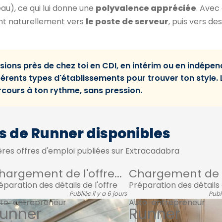
au), ce qui lui donne une
polyvalence appréciée
. Avec
nt naturellement vers
le poste de serveur
, puis vers de
sions près de chez toi en CDI, en intérim ou en indépe
férents types d'établissements pour trouver ton style. 
 parcours à ton rythme, sans pression.
s de Runner disponibles
res offres d'emploi publiées sur Extracadabra
hargement de l'offre...
Chargement de l'
éparation des détails de l'offre
Préparation des détails 
Publiée il y a 6 jours
Publi
to-entrepreneur
Auto-entrepreneur
unner
Runner