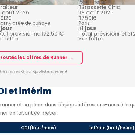
 € / heure
15 € / heure
raiteur
Brasserie Chic
 août 2026
8 août 2026
9120
75016
arny orée de puisaye
Paris
 jour
1 jour
tal prévisionnel
172.50 €
Total prévisionnel
131
ir l'offre
Voir l'offre
 toutes les offres de Runner →
fres mises à jour quotidiennement
DI et intérim
runner et sa place dans l'équipe, intéressons-nous à la qu
er en faisant ce métier.
CDI (brut/mois)
Intérim (brut/heure)