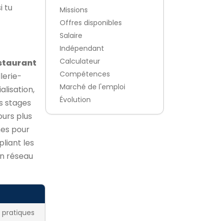
i tu
Missions
Offres disponibles
Salaire
Indépendant
Calculateur
estaurant
Compétences
lerie-
Marché de l'emploi
lisation,
Évolution
es stages
ours plus
es pour
pliant les
un réseau
 pratiques