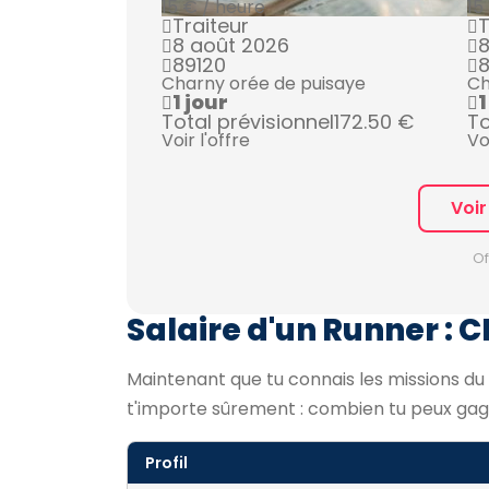
15 € / heure
15
Traiteur
T
8 août 2026
8
89120
8
Charny orée de puisaye
Ch
1 jour
1
Total prévisionnel
172.50 €
To
Voir l'offre
Vo
Voir
Of
Salaire d'un Runner : C
Maintenant que tu connais les missions du 
t'importe sûrement : combien tu peux gagn
Profil