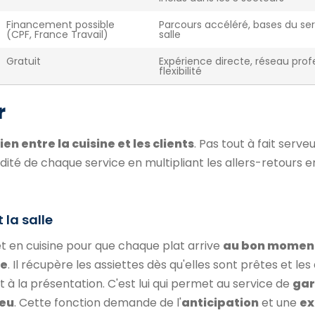
Financement possible
Parcours accéléré, bases du se
(CPF, France Travail)
salle
Gratuit
Expérience directe, réseau prof
flexibilité
r
lien entre la cuisine et les clients
. Pas tout à fait serve
fluidité de chaque service en multipliant les allers-retours e
 la salle
et en cuisine pour que chaque plat arrive
au bon moment
le
. Il récupère les assiettes dès qu'elles sont prêtes et l
nt à la présentation. C'est lui qui permet au service de
gar
feu
. Cette fonction demande de l'
anticipation
et une
ex