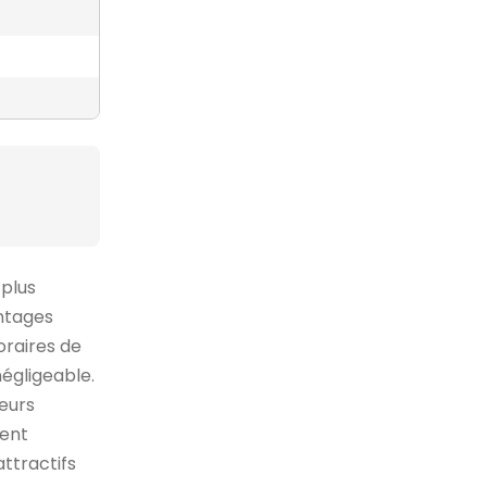
 plus
antages
oraires de
égligeable.
ieurs
ment
ttractifs