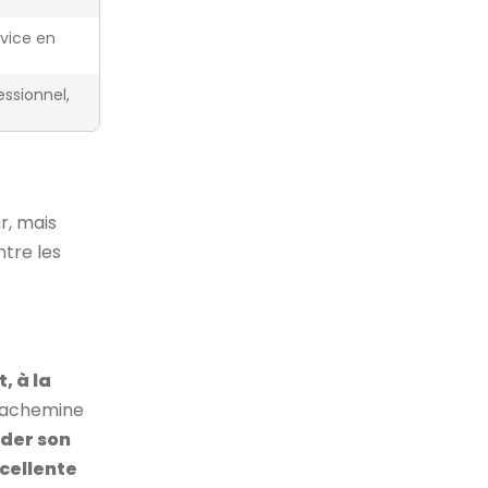
rvice en
essionnel,
ur, mais
ntre les
, à la
es achemine
der son
cellente