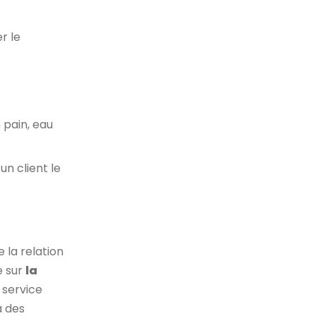
r le
s
 pain, eau
n client le
e la relation
e sur
la
e service
à des