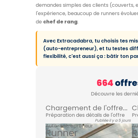
demandes simples des clients (couverts, e
l'expérience, beaucoup de runners évolue
de
chef de rang
.
Avec Extracadabra, tu choisis tes mis
(auto-entrepreneur), et tu testes dif
flexibilité, c'est aussi ça : bâtir ton
664
offre
Découvre les derniè
Chargement de l'offre...
C
Préparation des détails de l'offre
Pr
Publiée il y a 5 jours
Auto-entrepreneur
Au
Runner
R