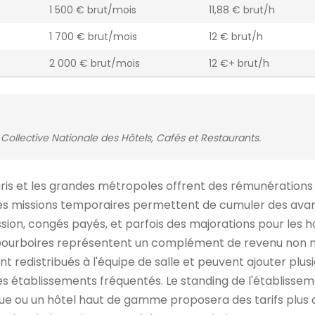
1 500 € brut/mois
11,88 € brut/h
1 700 € brut/mois
12 € brut/h
2 000 € brut/mois
12 €+ brut/h
Collective Nationale des Hôtels, Cafés et Restaurants.
Paris et les grandes métropoles offrent des rémunérations
, les missions temporaires permettent de cumuler des av
sion, congés payés, et parfois des majorations pour les h
Les pourboires représentent un complément de revenu non n
nt redistribués à l'équipe de salle et peuvent ajouter plus
es établissements fréquentés. Le standing de l'établisse
e ou un hôtel haut de gamme proposera des tarifs plus a