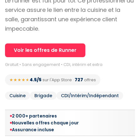
Le runner est fait pour toi. Ce professionnel du
service assure le lien entre la cuisine et la
salle, garantissant une expérience client
impeccable.
Voir les offres de Runner
Gratuit • Sans engagement • CDI, intérim et extra
4.5/5
727
★★★★★
★★★★★
sur l'App Store
·
offres
Cuisine
Brigade
CDI/Intérim/Indépendant
2 000+ partenaires
Nouvelles offres chaque jour
Assurance incluse