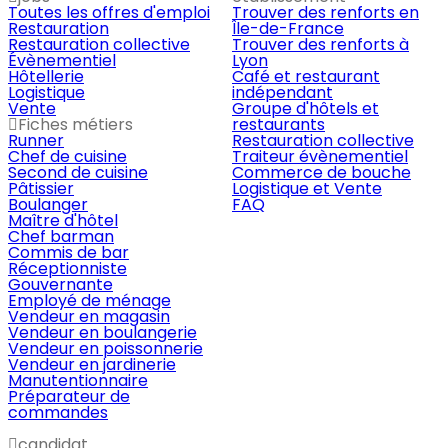
Toutes les offres d'emploi
Trouver des renforts en
Restauration
Île-de-France
Restauration collective
Trouver des renforts à
Évènementiel
Lyon
Hôtellerie
Café et restaurant
Logistique
indépendant
Vente
Groupe d'hôtels et
Fiches métiers
restaurants
Runner
Restauration collective
Chef de cuisine
Traiteur évènementiel
Second de cuisine
Commerce de bouche
Pâtissier
Logistique et Vente
Boulanger
FAQ
Maître d'hôtel
Chef barman
Commis de bar
Réceptionniste
Gouvernante
Employé de ménage
Vendeur en magasin
Vendeur en boulangerie
Vendeur en poissonnerie
Vendeur en jardinerie
Manutentionnaire
Préparateur de
commandes
candidat