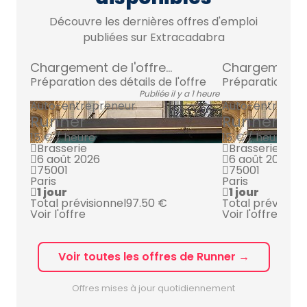
Découvre les dernières offres d'emploi
publiées sur Extracadabra
Chargement de l'offre...
Chargement de 
Préparation des détails de l'offre
Préparation des 
Publiée il y a 1 heure
Auto-entrepreneur
Auto-entrepre
Runner
Runner
15 € / heure
15 € / heure
Brasserie
Brasserie
6 août 2026
6 août 2026
75001
75001
Paris
Paris
1 jour
1 jour
Total prévisionnel
97.50 €
Total prévision
Voir l'offre
Voir l'offre
Voir toutes les offres de Runner →
Offres mises à jour quotidiennement